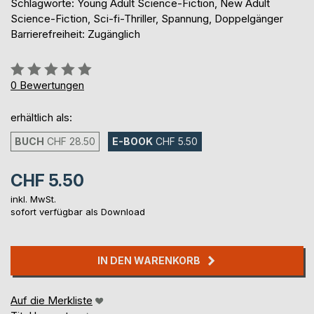
Schlagworte: Young Adult Science-Fiction, New Adult
Science-Fiction, Sci-fi-Thriller, Spannung, Doppelgänger
Barrierefreiheit: Zugänglich
Bewertung::
0%
0
Bewertungen
erhältlich als:
BUCH
CHF 28.50
E-BOOK
CHF 5.50
CHF 5.50
inkl. MwSt.
sofort verfügbar als Download
IN DEN WARENKORB
Auf die Merkliste