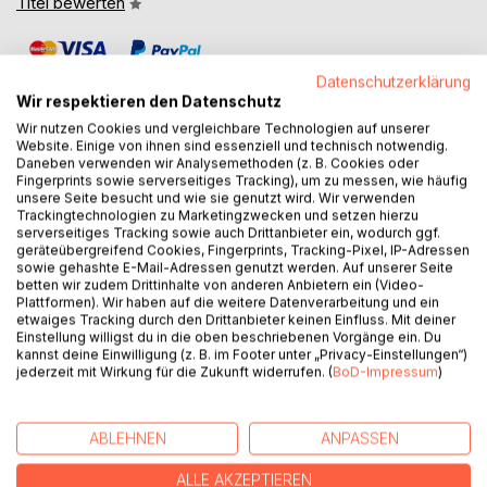
Titel bewerten
Datenschutzerklärung
Wir respektieren den Datenschutz
Wir nutzen Cookies und vergleichbare Technologien auf unserer
Website. Einige von ihnen sind essenziell und technisch notwendig.
Daneben verwenden wir Analysemethoden (z. B. Cookies oder
BESCHREIBUNG
Fingerprints sowie serverseitiges Tracking), um zu messen, wie häufig
unsere Seite besucht und wie sie genutzt wird. Wir verwenden
Trackingtechnologien zu Marketingzwecken und setzen hierzu
Was, wenn du aus einem Albtraum erwachst, in dem du mit
serverseitiges Tracking sowie auch Drittanbieter ein, wodurch ggf.
geräteübergreifend Cookies, Fingerprints, Tracking-Pixel, IP-Adressen
deinen eigenen Händen einen Menschen getötet hast, und
sowie gehashte E-Mail-Adressen genutzt werden. Auf unserer Seite
dies erst der Anfang allen Übels ist?
betten wir zudem Drittinhalte von anderen Anbietern ein (Video-
Plattformen). Wir haben auf die weitere Datenverarbeitung und ein
etwaiges Tracking durch den Drittanbieter keinen Einfluss. Mit deiner
Eigentlich sollte Rayas eintöniges Leben durch das
Einstellung willigst du in die oben beschriebenen Vorgänge ein. Du
Vorstellungsgespräch für ihren Traumjob eine positive
kannst deine Einwilligung (z. B. im Footer unter „Privacy-Einstellungen“)
Wendung nehmen. Stattdessen wird sie mit einem Video
jederzeit mit Wirkung für die Zukunft widerrufen. (
BoD-Impressum
)
erpresst, das sie tatsächlich als die Mörderin zeigt.
Verzweifelt vertraut sich Raya ihrem besten Freund David
an und gemeinsam finden sie heraus, dass Raya eine
ABLEHNEN
ANPASSEN
mysteriöse Doppelgängerin namens Amila hat. Doch ohne
ALLE AKZEPTIEREN
eine Chance, Amila die Tat nachzuweisen, ist Raya