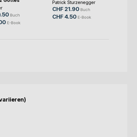
z Gottes
Tocht
Patrick Sturzenegger
er
Rebek
CHF 21.90
Buch
.50
CHF 
Buch
CHF 4.50
E-Book
00
E-Book
variieren)