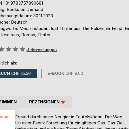
N-13: 9783757890681
lag: Books on Demand
cheinungsdatum: 30.11.2023
ache: Deutsch
agworte: Medizinstudent löst Thriller aus, Die Polizei, ihr Feind, E
, kein raus, Roman, Thriller
ertung::
0
Bewertungen
ltlich als:
BUCH
CHF 35.50
E-BOOK
CHF 9.00
TIMMEN
REZENSIONEN
 und dem Freund durch seine Neugier in Teufelsküche. Der Weg
lärung
ansekte in einer Fabrik Forschung für ein giftiges Gas. Das Ziel
.
st der Firmenbesitzer und die halbe Zuger Stadtpolizei. Ihnen wurde