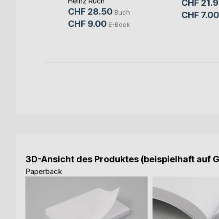
Heinz Ruch
CHF 21.
CHF 28.50
Buch
CHF 7.00
CHF 9.00
Buch
E-Book
-Book
3D-Ansicht des Produktes (beispielhaft auf 
Paperback