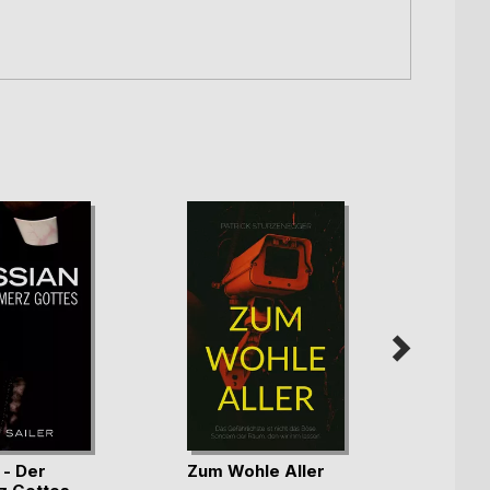
 - Der
Zum Wohle Aller
Die p