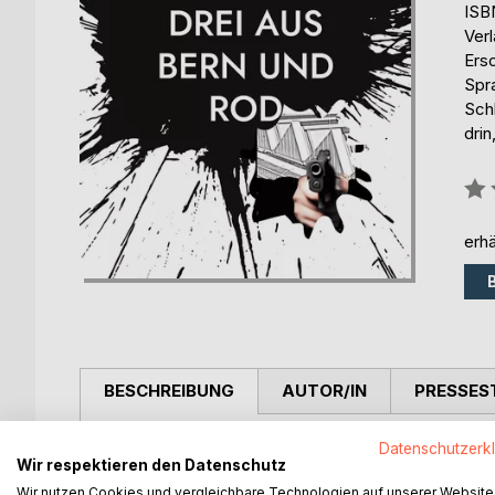
ISB
Ver
Ers
Spr
Schl
drin
Bew
0%
erhä
BESCHREIBUNG
AUTOR/IN
PRESSES
Eric, ein Medizinstudent, gerät mit seinem Onkel
Datenschutzerk
Wir respektieren den Datenschutz
führt sie von Bern nach Zug. Dort betreibt eine Jap
Wir nutzen Cookies und vergleichbare Technologien auf unserer Website
ist, die Welt zu beherrschen. Mit von der Partie i