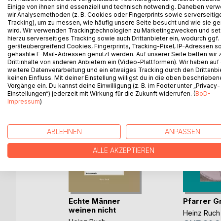
Einige von ihnen sind essenziell und technisch notwendig. Daneben ver
das Blaue vom Himmel vorgegaukelt. Die Drei treff
wir Analysemethoden (z. B. Cookies oder Fingerprints sowie serverseitig
Wettlauf mit der Zeit. Tod oder Leben hängt von v
Tracking), um zu messen, wie häufig unsere Seite besucht und wie sie ge
wird. Wir verwenden Trackingtechnologien zu Marketingzwecken und se
hierzu serverseitiges Tracking sowie auch Drittanbieter ein, wodurch ggf.
geräteübergreifend Cookies, Fingerprints, Tracking-Pixel, IP-Adressen s
gehashte E-Mail-Adressen genutzt werden. Auf unserer Seite betten wir
WEITERE TITEL BEI
Bo
Drittinhalte von anderen Anbietern ein (Video-Plattformen). Wir haben auf
weitere Datenverarbeitung und ein etwaiges Tracking durch den Drittanbi
keinen Einfluss. Mit deiner Einstellung willigst du in die oben beschriebe
Vorgänge ein. Du kannst deine Einwilligung (z. B. im Footer unter „Privacy-
Einstellungen“) jederzeit mit Wirkung für die Zukunft widerrufen. (
BoD-
Impressum
)
ABLEHNEN
ANPASSEN
ALLE AKZEPTIEREN
Echte Männer
Pfarrer G
weinen nicht
s
Heinz Ruch