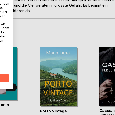
wenden
en Ron und die Vier geraten in grösste Gefahr. Es beginnt ein
es
ielen Faktoren ab.
nutzt
tzen
owie
 zudem
D
 die
eter
nen
runer
Cassian
Porto Vintage