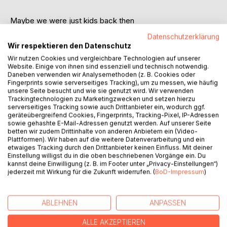
Maybe we were just kids back then
But, baby, you were everything
Datenschutzerklärung
Wir respektieren den Datenschutz
Wir nutzen Cookies und vergleichbare Technologien auf unserer
Fünf Jahre, nachdem er sein altes Leben und alle darin
Website. Einige von ihnen sind essenziell und technisch notwendig.
zurückgelassen hat, findet sich Levi auf der kleinen Insel
Daneben verwenden wir Analysemethoden (z. B. Cookies oder
Fingerprints sowie serverseitiges Tracking), um zu messen, wie häufig
wieder, auf der noch immer diejenigen leben, die ihm
unsere Seite besucht und wie sie genutzt wird. Wir verwenden
einmal die Welt bedeutet haben. Darunter auch der Mann,
Trackingtechnologien zu Marketingzwecken und setzen hierzu
von dem Levis Lovesongs handeln, und dessen meerblaue
serverseitiges Tracking sowie auch Drittanbieter ein, wodurch ggf.
geräteübergreifend Cookies, Fingerprints, Tracking-Pixel, IP-Adressen
Augen Levi bis heute nicht vergessen kann.
sowie gehashte E-Mail-Adressen genutzt werden. Auf unserer Seite
Als Jordy wieder auf Levi trifft, kann er nicht leugnen, dass
betten wir zudem Drittinhalte von anderen Anbietern ein (Video-
die Vergangenheit auch ihn nicht losgelassen hat. Dass ein
Plattformen). Wir haben auf die weitere Datenverarbeitung und ein
Teil seines Herzens noch immer Levi gehört, trotz der
etwaiges Tracking durch den Drittanbieter keinen Einfluss. Mit deiner
Einstellung willigst du in die oben beschriebenen Vorgänge ein. Du
Ozeane unausgesprochener Worte zwischen ihnen.
kannst deine Einwilligung (z. B. im Footer unter „Privacy-Einstellungen“)
Doch Levi ist nicht mehr der zurückhaltende Teenager, der
jederzeit mit Wirkung für die Zukunft widerrufen. (
BoD-Impressum
)
er mal war, sondern ein weltbekannter Sänger. Niemand
weiß, dass er am Abgrund steht und sein Leben in
Scherben liegt.
ABLEHNEN
ANPASSEN
Und Jordy hat nicht vor, sich noch einmal das Herz brechen
zu lassen, vor allem nicht von Levi ...
ALLE AKZEPTIEREN