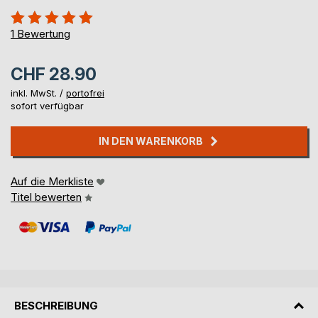
Bewertung::
100%
1
Bewertung
CHF 28.90
inkl. MwSt. /
portofrei
sofort verfügbar
IN DEN WARENKORB
Auf die Merkliste
Titel bewerten
BESCHREIBUNG