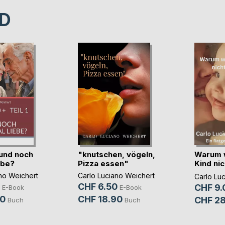
D
 und noch
"knutschen, vögeln,
Warum 
ebe?
Pizza essen"
Kind ni
(...)
no Weichert
Carlo Luciano Weichert
Carlo Lu
CHF 6.50
CHF 9.
E-Book
E-Book
50
CHF 18.90
CHF 28
Buch
Buch