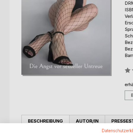
DRM
ISB
Ver
Ers
Spr
Sch
Bez
Bezi
Barr
Bew
0%
erhä
BESCHREIBUNG
AUTOR/IN
PRESSES
Datenschutzerk