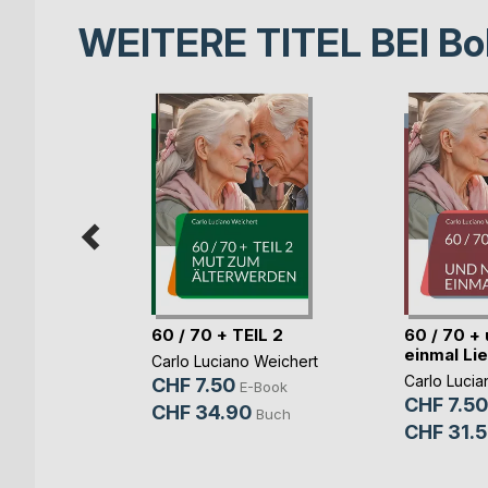
WEITERE TITEL BEI
Bo
heilen
60 / 70 + TEIL 2
60 / 70 +
einmal Li
Carlo Luciano Weichert
yn
Carlo Lucia
CHF 7.50
E-Book
CHF 7.50
-Book
CHF 34.90
Buch
CHF 31.
Buch