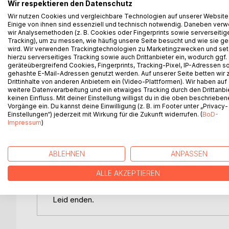
Wir respektieren den Datenschutz
Eifersucht: Wenn Liebe zerstört wird
Wir nutzen Cookies und vergleichbare Technologien auf unserer Website
Eifersucht, ein Gefühl, das aus Liebe geboren wi
Einige von ihnen sind essenziell und technisch notwendig. Daneben ver
versteht.
wir Analysemethoden (z. B. Cookies oder Fingerprints sowie serverseitig
Eifersucht kann ein Zeichen von Liebe sein, aber 
Tracking), um zu messen, wie häufig unsere Seite besucht und wie sie ge
Kontrolle und Leid führen.
wird. Wir verwenden Trackingtechnologien zu Marketingzwecken und se
hierzu serverseitiges Tracking sowie auch Drittanbieter ein, wodurch ggf.
geräteübergreifend Cookies, Fingerprints, Tracking-Pixel, IP-Adressen s
Wie viel Eifersucht ist normal? Wann wird sie gefäh
gehashte E-Mail-Adressen genutzt werden. Auf unserer Seite betten wir
Wie kann man mit ihr umgehen, bevor sie die Liebe
Drittinhalte von anderen Anbietern ein (Video-Plattformen). Wir haben auf
weitere Datenverarbeitung und ein etwaiges Tracking durch den Drittanbi
keinen Einfluss. Mit deiner Einstellung willigst du in die oben beschriebe
Dieses Buch bietet nicht nur tiefgehende Einblic
Vorgänge ein. Du kannst deine Einwilligung (z. B. im Footer unter „Privacy-
praktische Strategien, um diese Emotion zu verst
Einstellungen“) jederzeit mit Wirkung für die Zukunft widerrufen. (
BoD-
Impressum
)
Schutzmechanismus ein Beziehungskiller werden 
herzustellen.
ABLEHNEN
ANPASSEN
Ob du selbst unter Eifersucht leidest oder in einer
dir, Klarheit zu gewinnen und Wege aus dieser emot
ALLE AKZEPTIEREN
Lass dich inspirieren, deine Beziehungen zu heile
Leid enden.