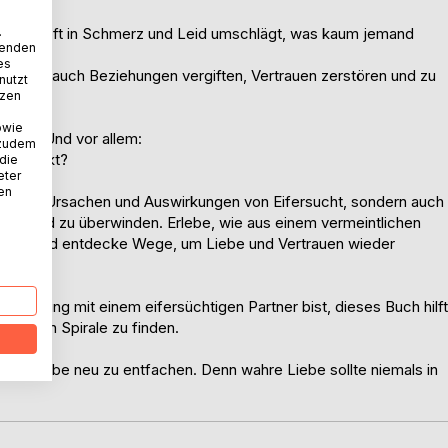
.
rd, aber oft in Schmerz und Leid umschlägt, was kaum jemand
wenden
es
sie kann auch Beziehungen vergiften, Vertrauen zerstören und zu
nutzt
tzen
owie
rlich? Und vor allem:
 zudem
 erstickt?
 die
eter
nen
ke in die Ursachen und Auswirkungen von Eifersucht, sondern auch
ehen und zu überwinden. Erlebe, wie aus einem vermeintlichen
kann und entdecke Wege, um Liebe und Vertrauen wieder
 Beziehung mit einem eifersüchtigen Partner bist, dieses Buch hilft
ionalen Spirale zu finden.
n und Liebe neu zu entfachen. Denn wahre Liebe sollte niemals in