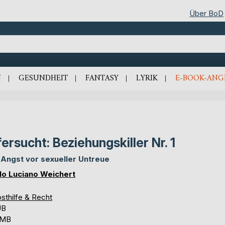
Über BoD
N
GESUNDHEIT
FANTASY
LYRIK
E-BOOK-ANG
fersucht: Beziehungskiller Nr. 1
 Angst vor sexueller Untreue
lo Luciano Weichert
sthilfe & Recht
UB
 MB