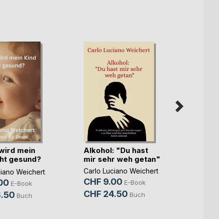
wird mein
Alkohol: "Du hast
"Hilfe
cht gesund?
mir sehr weh getan"
schon 
Carlo Luciano Weichert
Carlo 
ciano Weichert
CHF 9.00
CHF 
00
E-Book
E-Book
CHF 24.50
CHF 
.50
Buch
Buch