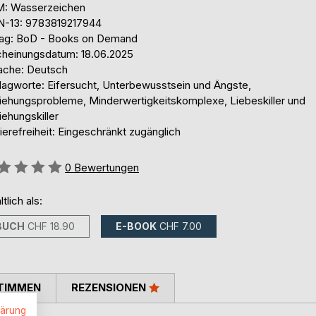
: Wasserzeichen
N-13: 9783819217944
lag: BoD - Books on Demand
cheinungsdatum: 18.06.2025
ache: Deutsch
lagworte: Eifersucht, Unterbewusstsein und Ängste,
iehungsprobleme, Minderwertigkeitskomplexe, Liebeskiller und
ehungskiller
ierefreiheit: Eingeschränkt zugänglich
ertung::
0
Bewertungen
ltlich als:
BUCH
CHF 18.90
E-BOOK
CHF 7.00
TIMMEN
REZENSIONEN
lärung