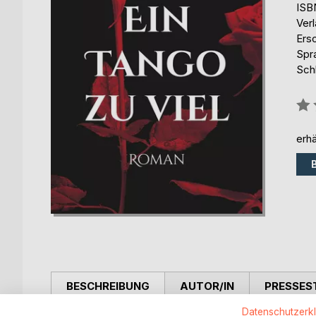
ISB
Ver
Ers
Spr
Sch
Bew
0%
erhä
BESCHREIBUNG
AUTOR/IN
PRESSES
Datenschutzerk