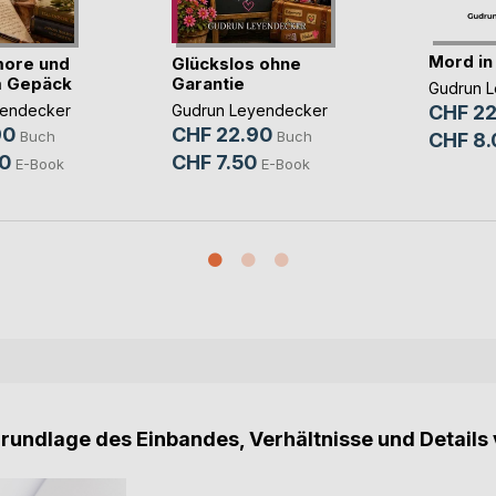
Mord in
Amore und
Glückslos ohne
m Gepäck
Garantie
Gudrun 
yendecker
Gudrun Leyendecker
CHF 22
90
CHF 22.90
Buch
Buch
CHF 8.
0
CHF 7.50
E-Book
E-Book
Grundlage des Einbandes, Verhältnisse und Details 