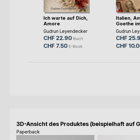
eine Zeit
Ich warte auf Dich,
Italien, 
Amore
Goethe i
ndecker
Gudrun Leyendecker
Gudrun Le
Buch
CHF 22.90
CHF 25.
Buch
-Book
CHF 7.50
CHF 10.0
E-Book
3D-Ansicht des Produktes (beispielhaft auf 
Paperback