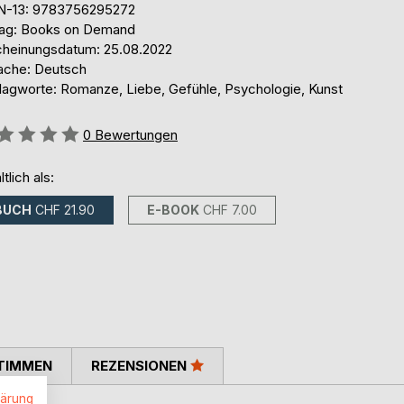
N-13: 9783756295272
lag: Books on Demand
cheinungsdatum: 25.08.2022
ache: Deutsch
lagworte: Romanze, Liebe, Gefühle, Psychologie, Kunst
ertung::
0
Bewertungen
ltlich als:
BUCH
CHF 21.90
E-BOOK
CHF 7.00
TIMMEN
REZENSIONEN
lärung