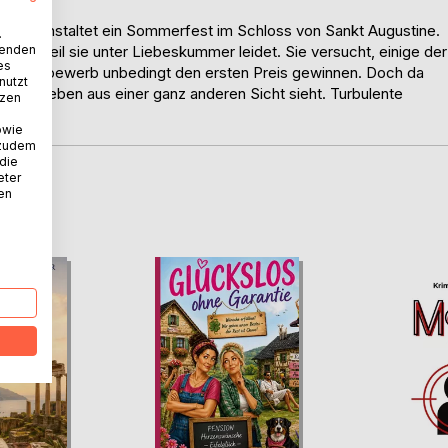
ni veranstaltet ein Sommerfest im Schloss von Sankt Augustine.
.
wenden
aune, weil sie unter Liebeskummer leidet. Sie versucht, einige der
es
Tanzwettbewerb unbedingt den ersten Preis gewinnen. Doch da
nutzt
e das Leben aus einer ganz anderen Sicht sieht. Turbulente
tzen
owie
 zudem
 die
eter
nen
D