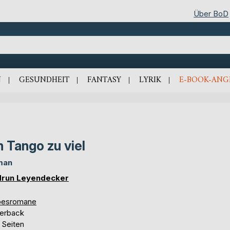
Über BoD
N
GESUNDHEIT
FANTASY
LYRIK
E-BOOK-ANG
n Tango zu viel
man
run Leyendecker
besromane
erback
 Seiten