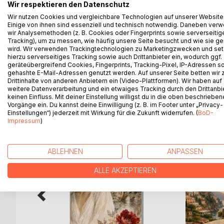
Der Roman "Ein Tango zu viel" hat viele Facetten.
Wir respektieren den Datenschutz
Die Witwe des verstorbenen Künstlers Moro Rossi
Wir nutzen Cookies und vergleichbare Technologien auf unserer Website
Einige von ihnen sind essenziell und technisch notwendig. Daneben ver
Auch Sara ist eingeladen, aber sie hat schlechte L
wir Analysemethoden (z. B. Cookies oder Fingerprints sowie serverseitig
Veranstaltungen zu boykottieren, will aber beim 
Tracking), um zu messen, wie häufig unsere Seite besucht und wie sie ge
begegnet sie Hanna, einer kranken jungen Frau, di
wird. Wir verwenden Trackingtechnologien zu Marketingzwecken und se
Zustände im Schloss sind vorprogrammiert.
hierzu serverseitiges Tracking sowie auch Drittanbieter ein, wodurch ggf.
geräteübergreifend Cookies, Fingerprints, Tracking-Pixel, IP-Adressen s
gehashte E-Mail-Adressen genutzt werden. Auf unserer Seite betten wir
Drittinhalte von anderen Anbietern ein (Video-Plattformen). Wir haben auf
weitere Datenverarbeitung und ein etwaiges Tracking durch den Drittanbi
keinen Einfluss. Mit deiner Einstellung willigst du in die oben beschriebe
WEITERE TITEL BEI
Bo
Vorgänge ein. Du kannst deine Einwilligung (z. B. im Footer unter „Privacy-
Einstellungen“) jederzeit mit Wirkung für die Zukunft widerrufen. (
BoD-
Impressum
)
ABLEHNEN
ANPASSEN
ALLE AKZEPTIEREN