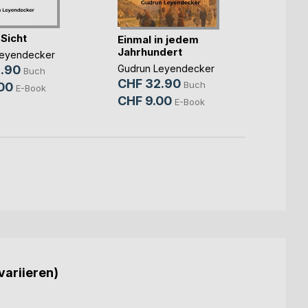
 Sicht
Schmi
Einmal in jedem
Wess
Jahrhundert
Leyendecker
Gudru
Gudrun Leyendecker
.90
Buch
CHF 
CHF 32.90
Buch
00
E-Book
CHF 
CHF 9.00
E-Book
variieren)