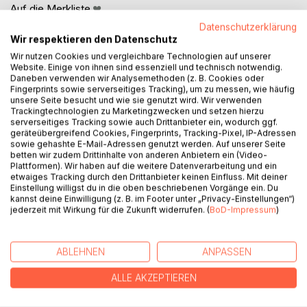
Auf die Merkliste
Titel bewerten
Datenschutzerklärung
Wir respektieren den Datenschutz
Wir nutzen Cookies und vergleichbare Technologien auf unserer
Website. Einige von ihnen sind essenziell und technisch notwendig.
Daneben verwenden wir Analysemethoden (z. B. Cookies oder
Fingerprints sowie serverseitiges Tracking), um zu messen, wie häufig
unsere Seite besucht und wie sie genutzt wird. Wir verwenden
Trackingtechnologien zu Marketingzwecken und setzen hierzu
serverseitiges Tracking sowie auch Drittanbieter ein, wodurch ggf.
BESCHREIBUNG
geräteübergreifend Cookies, Fingerprints, Tracking-Pixel, IP-Adressen
sowie gehashte E-Mail-Adressen genutzt werden. Auf unserer Seite
betten wir zudem Drittinhalte von anderen Anbietern ein (Video-
Plattformen). Wir haben auf die weitere Datenverarbeitung und ein
Im 19. und vor allem im 20. Jahrhundert entstand eine der
etwaiges Tracking durch den Drittanbieter keinen Einfluss. Mit deiner
größten Laienbewegungen der ev. Kirche: die ev.
Einstellung willigst du in die oben beschriebenen Vorgänge ein. Du
Männerarbeit. Anfangs für den Pfarrernachwuchs
kannst deine Einwilligung (z. B. im Footer unter „Privacy-Einstellungen“)
jederzeit mit Wirkung für die Zukunft widerrufen. (
BoD-Impressum
)
gebraucht, diente sie dann der 'Volksmission' der
verlorenen Seelen nach dem 2. Weltkrieg; die Männer
hörten den Flüchtlingen und Vertriebenen als
ABLEHNEN
ANPASSEN
Laienseelsorger zu und erfuhren so, was sich in Europa
abspielte.
ALLE AKZEPTIEREN
Geschlechtssensible Männer beschäftigten sich seit den
70-er Jahren mit dem sozialen Status des Geschlechtes,