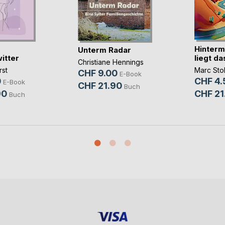
Hinterm
Unterm Radar
itter
liegt d
Christiane Hennings
rst
Marc Stol
CHF 9.00
E-Book
0
CHF 4.
E-Book
CHF 21.90
Buch
90
CHF 21
Buch