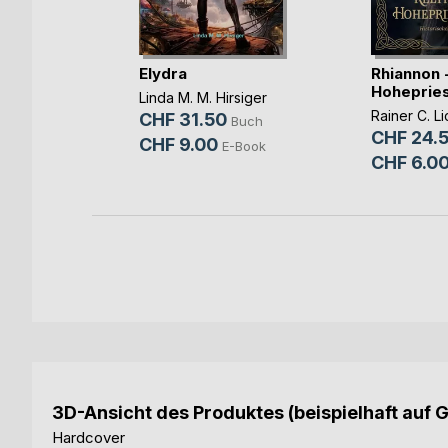
Elydra
Rhiannon -
toker
Hohepries
Linda M. M. Hirsiger
Buch
Rainer C. Li
CHF 31.50
Buch
CHF 24.
CHF 9.00
E-Book
CHF 6.0
3D-Ansicht des Produktes (beispielhaft auf 
Hardcover