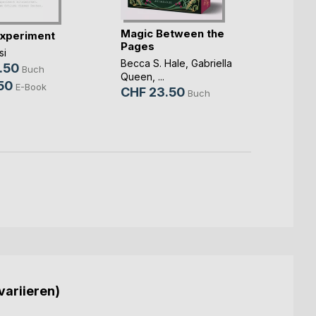
Magic Between the
Experiment
Pages
Trans
si
Becca S. Hale
,
Gabriella
.50
Phillip
Buch
Queen
, ...
CHF 
50
E-Book
CHF 23.50
Buch
variieren)