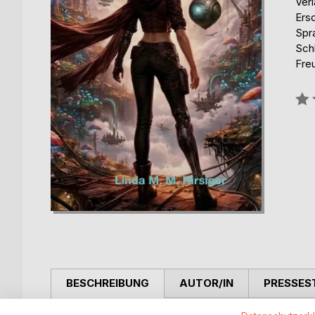
Ver
Ers
Spr
Sch
Fre
Bew
0%
BESCHREIBUNG
AUTOR/IN
PRESSES