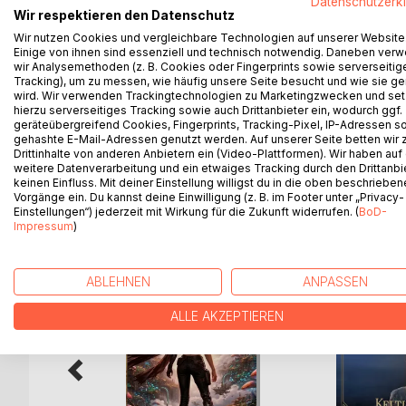
Datenschutzerk
Aeryn Vale arbeitet als Gleitermechanikerin in der
Wir respektieren den Datenschutz
ungewöhnlichen Wesen.
Wir nutzen Cookies und vergleichbare Technologien auf unserer Website
Einige von ihnen sind essenziell und technisch notwendig. Daneben ver
Als eine unerwartete Entdeckung ihr Leben auf den 
wir Analysemethoden (z. B. Cookies oder Fingerprints sowie serverseitig
hinausführt, was sie je für möglich gehalten hätte.
Tracking), um zu messen, wie häufig unsere Seite besucht und wie sie ge
wird. Wir verwenden Trackingtechnologien zu Marketingzwecken und se
hierzu serverseitiges Tracking sowie auch Drittanbieter ein, wodurch ggf.
Ein Abenteuer zwischen Geheimnissen, neuen Welt
geräteübergreifend Cookies, Fingerprints, Tracking-Pixel, IP-Adressen s
gehashte E-Mail-Adressen genutzt werden. Auf unserer Seite betten wir
Drittinhalte von anderen Anbietern ein (Video-Plattformen). Wir haben auf
weitere Datenverarbeitung und ein etwaiges Tracking durch den Drittanbi
keinen Einfluss. Mit deiner Einstellung willigst du in die oben beschriebe
WEITERE TITEL BEI
Bo
Vorgänge ein. Du kannst deine Einwilligung (z. B. im Footer unter „Privacy-
Einstellungen“) jederzeit mit Wirkung für die Zukunft widerrufen. (
BoD-
Impressum
)
ABLEHNEN
ANPASSEN
ALLE AKZEPTIEREN