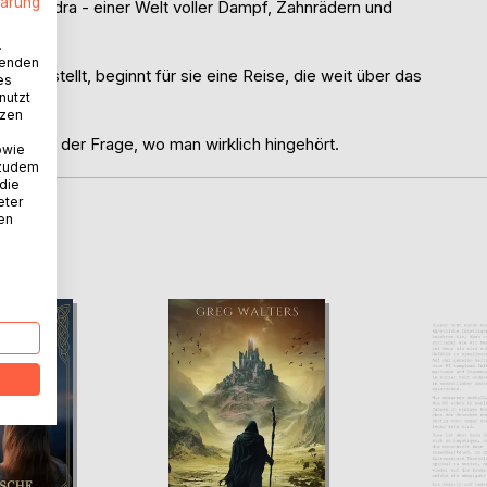
lärung
 Welt Elydra - einer Welt voller Dampf, Zahnrädern und
.
wenden
Kopf stellt, beginnt für sie eine Reise, die weit über das
es
nutzt
tzen
en und der Frage, wo man wirklich hingehört.
owie
 zudem
 die
eter
nen
D