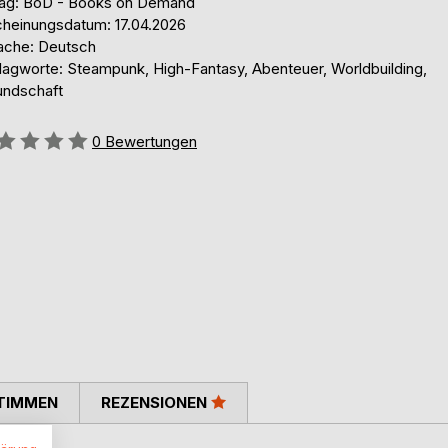
lag: BoD - Books on Demand
cheinungsdatum: 17.04.2026
ache: Deutsch
lagworte: Steampunk, High-Fantasy, Abenteuer, Worldbuilding,
undschaft
ertung::
0
Bewertungen
TIMMEN
REZENSIONEN