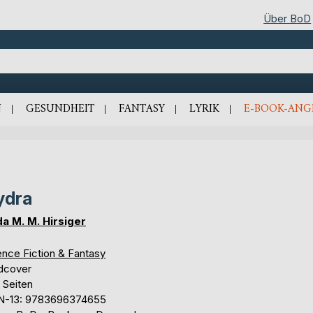
Über BoD
N
GESUNDHEIT
FANTASY
LYRIK
E-BOOK-ANG
ydra
da M. M. Hirsiger
ence Fiction & Fantasy
dcover
 Seiten
N-13: 9783696374655