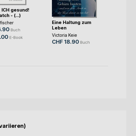
 ICH gesund!
ch - (...)
Eine Haltung zum
Wenn a
fischer
Leben
ist al
.90
Buch
Victoria Keie
Rosa 
.00
E-Book
CHF 18.90
CHF 
Buch
CHF 
variieren)