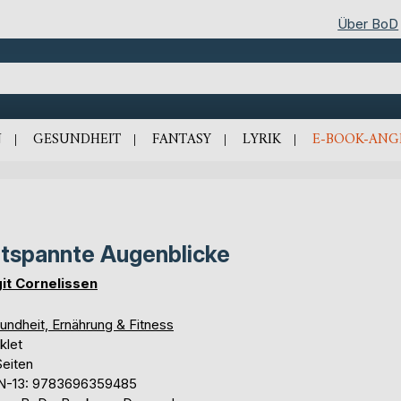
Über BoD
N
GESUNDHEIT
FANTASY
LYRIK
E-BOOK-ANG
tspannte Augenblicke
git Cornelissen
undheit, Ernährung & Fitness
klet
Seiten
N-13: 9783696359485