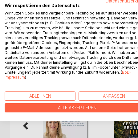
Datenschutzerk
Müde, trockene, brennende und juckende Augen k
Wir respektieren den Datenschutz
diverse andere Augenprobleme treten häufig auf.
Wir nutzen Cookies und vergleichbare Technologien auf unserer Website
Einige von ihnen sind essenziell und technisch notwendig. Daneben ver
Linderung im Rahmen von Prävention ist jederzeit 
wir Analysemethoden (z. B. Cookies oder Fingerprints sowie serverseitig
Dieses kleine Büchlein erklärt leicht und verständ
Tracking), um zu messen, wie häufig unsere Seite besucht und wie sie ge
wird. Wir verwenden Trackingtechnologien zu Marketingzwecken und se
Die Augen werden gestärkt und die Sehkraft kann 
hierzu serverseitiges Tracking sowie auch Drittanbieter ein, wodurch ggf.
EIN TASCHENGUIDE FÜR JEDERMANN !
geräteübergreifend Cookies, Fingerprints, Tracking-Pixel, IP-Adressen s
gehashte E-Mail-Adressen genutzt werden. Auf unserer Seite betten wir
Drittinhalte von anderen Anbietern ein (Video-Plattformen). Wir haben auf
weitere Datenverarbeitung und ein etwaiges Tracking durch den Drittanbi
keinen Einfluss. Mit deiner Einstellung willigst du in die oben beschriebe
WEITERE TITEL BEI
Bo
Vorgänge ein. Du kannst deine Einwilligung (z. B. im Footer unter „Privacy-
Einstellungen“) jederzeit mit Wirkung für die Zukunft widerrufen. (
BoD-
Impressum
)
ABLEHNEN
ANPASSEN
ALLE AKZEPTIEREN