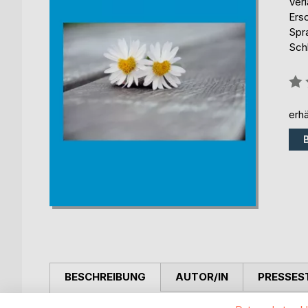
Ver
Ers
Spr
Sch
Bew
0%
erhä
BESCHREIBUNG
AUTOR/IN
PRESSES