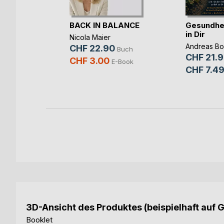
äkkeet
BACK IN BALANCE
Gesundhei
in Dir
Nicola Maier
Andreas Bo
CHF 22.90
Buch
Buch
CHF 21.
CHF 3.00
E-Book
E-Book
CHF 7.4
3D-Ansicht des Produktes (beispielhaft auf 
Booklet