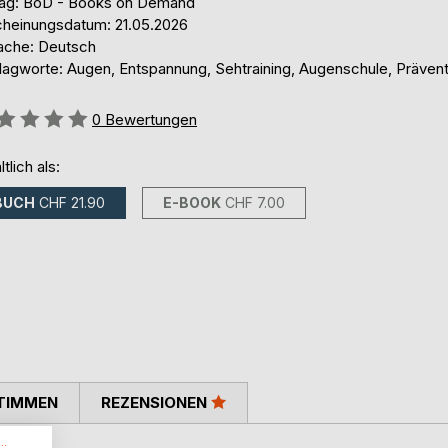
lag: BoD - Books on Demand
cheinungsdatum: 21.05.2026
ache: Deutsch
lagworte: Augen, Entspannung, Sehtraining, Augenschule, Prävent
ertung::
0
Bewertungen
ltlich als:
BUCH
CHF 21.90
E-BOOK
CHF 7.00
TIMMEN
REZENSIONEN