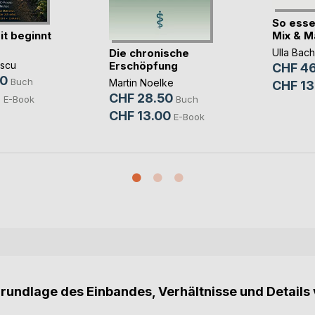
So esse
t beginnt
Mix & Mat
Die chronische
Ulla Bach
Erschöpfung
scu
CHF 46
90
Buch
Martin Noelke
CHF 13
9
CHF 28.50
E-Book
Buch
CHF 13.00
E-Book
Grundlage des Einbandes, Verhältnisse und Details 