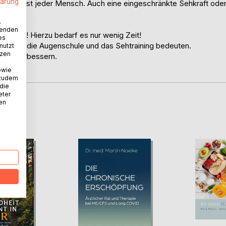
lärung
ennt fast jeder Mensch. Auch eine eingeschränkte Sehkraft ode
.
wenden
möglich! Hierzu bedarf es nur wenig Zeit!
es
lich, was die Augenschule und das Sehtraining bedeuten.
nutzt
tzen
sich verbessern.
owie
 zudem
 die
eter
nen
D