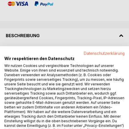
BESCHREIBUNG
Das Ziel des Forschungsvorhabens war die Entwicklung
Datenschutzerklärung
feintitriger Garne aus Hochleistungsthermoplasten mit
Wir respektieren den Datenschutz
produktspezifischem mechanischem und
Wir nutzen Cookies und vergleichbare Technologien auf unserer
thermomechanischem Verhalten und der Nachweis deren
Website. Einige von ihnen sind essenziell und technisch notwendig.
Daneben verwenden wir Analysemethoden (z. B. Cookies oder
Verarbeitung in der textilen Produktionskette. Bei den
Fingerprints sowie serverseitiges Tracking), um zu messen, wie häufig
Garneigenschaften stand insbesondere die Faserfestigkeit,
unsere Seite besucht und wie sie genutzt wird. Wir verwenden
mit einem Zielwert > 50 cN/tex und der variabel
Trackingtechnologien zu Marketingzwecken und setzen hierzu
serverseitiges Tracking sowie auch Drittanbieter ein, wodurch ggf.
einstellbare Faserschrumpf im Vordergrund, um
geräteübergreifend Cookies, Fingerprints, Tracking-Pixel, IP-Adressen
verschiedenste Anwendungsfelder bedienen zu können.
sowie gehashte E-Mail-Adressen genutzt werden. Auf unserer Seite
Nach der Festlegung auf den Hochleistungsthermoplasten
betten wir zudem Drittinhalte von anderen Anbietern ein (Video-
Plattformen). Wir haben auf die weitere Datenverarbeitung und ein
PEEK wurden zunächst Referenzgarne aus kommerziellen
etwaiges Tracking durch den Drittanbieter keinen Einfluss. Mit deiner
PEEK-Typen hergestellt und im Anschluss über den
Einstellung willigst du in die oben beschriebenen Vorgänge ein. Du
Prozess des Blendens mit hochmolekularen PEEK-Typen
kannst deine Einwilligung (z. B. im Footer unter „Privacy-Einstellungen“)