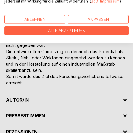
das Materialverhalten der Ausgangpolymere angepasst und
jederzeit mit Wirkung für die Zukunft widerrufen. (
BoD-Impressum
)
dessen Einfluss auf das Spinnverhalten und die
resultierenden Fasereigenschaften bewertet. Dabei stellte
ABLEHNEN
ANPASSEN
sich heraus, dass alle Anforderungen an die mechanischen
Eigenschaften erfüllt werden konnten, jedoch der positive
ALLE AKZEPTIEREN
Einfluss auf den thermomechanischen Schrumpf nicht
gegeben war, wodurch die variable Schrumpfeinstellung
nicht gegeben war.
Die entwickelten Garne zeigten dennoch das Potential als
Stick-, Näh- oder Wirkfaden eingesetzt werden zu können
und in der Herstellung auf einen industriellen Maßstab
skalierbar zu sein.
Somit wurde das Ziel des Forschungsvorhabens teilweise
erreicht.
AUTOR/IN
PRESSESTIMMEN
REZENSIONEN