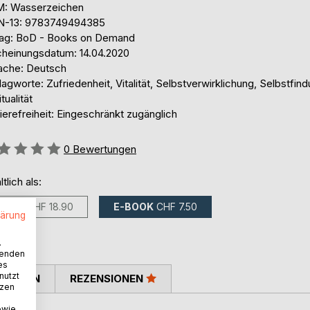
: Wasserzeichen
N-13: 9783749494385
lag: BoD - Books on Demand
cheinungsdatum: 14.04.2020
ache: Deutsch
agworte: Zufriedenheit, Vitalität, Selbstverwirklichung, Selbstfind
itualität
ierefreiheit: Eingeschränkt zugänglich
ertung::
0
Bewertungen
ltlich als:
BUCH
CHF 18.90
E-BOOK
CHF 7.50
lärung
.
wenden
es
nutzt
TIMMEN
REZENSIONEN
tzen
owie