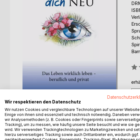
DRM
ISB
Ver
Ers
Spr
Schl
Spir
Barr
Bew
0%
erhä
Datenschutzerk
Wir respektieren den Datenschutz
Wir nutzen Cookies und vergleichbare Technologien auf unserer Website
Einige von ihnen sind essenziell und technisch notwendig. Daneben ver
wir Analysemethoden (z. B. Cookies oder Fingerprints sowie serverseitig
Tracking), um zu messen, wie häufig unsere Seite besucht und wie sie ge
BESCHREIBUNG
AUTOR/IN
PRESSES
wird. Wir verwenden Trackingtechnologien zu Marketingzwecken und se
hierzu serverseitiges Tracking sowie auch Drittanbieter ein, wodurch ggf.
geräteübergreifend Cookies, Fingerprints, Tracking-Pixel, IP-Adressen s