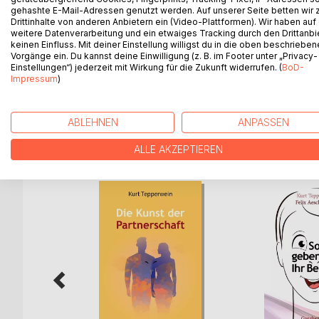
Zu den schönsten Märchen aus unserer Kindheit g
gehashte E-Mail-Adressen genutzt werden. Auf unserer Seite betten wir
werden. Diese Träume kann sich jeder erfüllen. D
Drittinhalte von anderen Anbietern ein (Video-Plattformen). Wir haben auf
weitere Datenverarbeitung und ein etwaiges Tracking durch den Drittanbi
Das Leben ist mehr als ein automatisches Funktion
keinen Einfluss. Mit deiner Einstellung willigst du in die oben beschriebe
deine Chancen und dich selbst neu zu entdecken. 
Vorgänge ein. Du kannst deine Einwilligung (z. B. im Footer unter „Privacy-
offenes Herz, das tägliche einem Wunder traut. E
Einstellungen“) jederzeit mit Wirkung für die Zukunft widerrufen. (
BoD-
reichen vollkommen aus, wenn es darum geht Ve
Impressum
)
ABLEHNEN
ANPASSEN
WEITERE TITEL BEI
Bo
ALLE AKZEPTIEREN