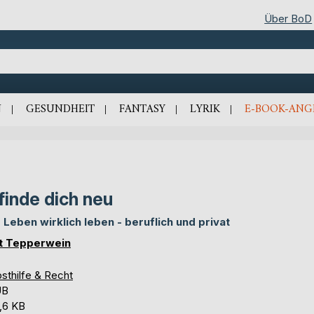
Über BoD
N
GESUNDHEIT
FANTASY
LYRIK
E-BOOK-ANG
finde dich neu
 Leben wirklich leben - beruflich und privat
t Tepperwein
sthilfe & Recht
UB
,6 KB