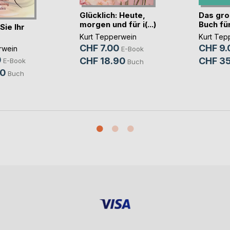
Glücklich: Heute,
Das gro
morgen und für i(...)
Buch für
Sie Ihr
Kurt Tepperwein
Kurt Tep
CHF 7.00
CHF 9.
rwein
E-Book
0
CHF 18.90
CHF 35
E-Book
Buch
90
Buch