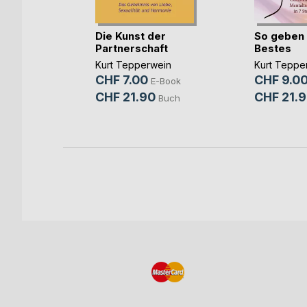
Die Kunst der
So geben 
t der
Partnerschaft
Bestes
Kurt Tepperwein
Kurt Teppe
ein
,
Felix
CHF 7.00
CHF 9.0
 ...
E-Book
-Book
CHF 21.90
CHF 21.
Buch
Buch