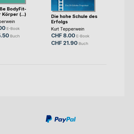
ße BodyFit-
 Körper (...)
Meine
Die hohe Schule des
Welt
Erfolgs
perwein
00
Kurt T
E-Book
Kurt Tepperwein
CHF 
.50
CHF 8.00
Buch
E-Book
CHF 
CHF 21.90
Buch