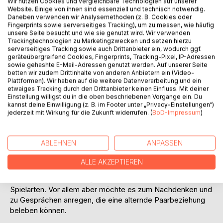
Wir nutzen Cookies und vergleichbare Technologien auf unserer
Website. Einige von ihnen sind essenziell und technisch notwendig.
Daneben verwenden wir Analysemethoden (z. B. Cookies oder
Fingerprints sowie serverseitiges Tracking), um zu messen, wie häufig
unsere Seite besucht und wie sie genutzt wird. Wir verwenden
BESCHREIBUNG
Trackingtechnologien zu Marketingzwecken und setzen hierzu
serverseitiges Tracking sowie auch Drittanbieter ein, wodurch ggf.
geräteübergreifend Cookies, Fingerprints, Tracking-Pixel, IP-Adressen
Eros ist ein griechischer Gott, mithin ist auch die Liebe
sowie gehashte E-Mail-Adressen genutzt werden. Auf unserer Seite
betten wir zudem Drittinhalte von anderen Anbietern ein (Video-
göttlich. Die klugen Griechen haben die Überzeugung aller
Plattformen). Wir haben auf die weitere Datenverarbeitung und ein
großen Dichter der Menschheit und der Verliebten aller
etwaiges Tracking durch den Drittanbieter keinen Einfluss. Mit deiner
Zeitalter vorweggenommen: »Die Liebe ist eine
Einstellung willigst du in die oben beschriebenen Vorgänge ein. Du
kannst deine Einwilligung (z. B. im Footer unter „Privacy-Einstellungen“)
Himmelsmacht«
jederzeit mit Wirkung für die Zukunft widerrufen. (
BoD-Impressum
)
Dieses Buch erhebt keinen wissenschaftlichen Anspruch
und enhält nur wenige Ratschläge oder Empfehlungen. Es
ABLEHNEN
ANPASSEN
schildert vielmehr unterschiedliche Betrachtungsweisen
des Alterns, möchte da und dort informieren, überdies aber
ALLE AKZEPTIEREN
soll es älteren Menschen Mut machen zur Akzeptanz ihrer
individuellen Liebesfähigkeit und Liebesbedürfnisse in allen
Spielarten. Vor allem aber möchte es zum Nachdenken und
zu Gesprächen anregen, die eine alternde Paarbeziehung
beleben können.