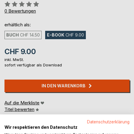
Bewertung::
0%
0
Bewertungen
erhältlich als:
BUCH
CHF 14.50
E-BOOK
CHF 9.00
CHF 9.00
inkl. MwSt.
sofort verfügbar als Download
IN DEN WARENKORB
Auf die Merkliste
Titel bewerten
Datenschutzerklärung
Wir respektieren den Datenschutz