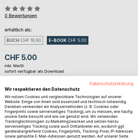
Bewertung::
0%
0
Bewertungen
erhältlich als:
BUCH
CHF 16.90
E-BOOK
CHF 5.00
CHF 5.00
inkl. MwSt.
sofort verfügbar als Download
Datenschutzerklärung
Wir respektieren den Datenschutz
IN DEN WARENKORB
Wir nutzen Cookies und vergleichbare Technologien auf unserer
Website. Einige von ihnen sind essenziell und technisch notwendig.
Daneben verwenden wir Analysemethoden (z. B. Cookies oder
Auf die Merkliste
Fingerprints sowie serverseitiges Tracking), um zu messen, wie häufig
unsere Seite besucht und wie sie genutzt wird. Wir verwenden
Titel bewerten
Trackingtechnologien zu Marketingzwecken und setzen hierzu
serverseitiges Tracking sowie auch Drittanbieter ein, wodurch ggf.
geräteübergreifend Cookies, Fingerprints, Tracking-Pixel, IP-Adressen
sowie gehashte E-Mail-Adressen genutzt werden. Auf unserer Seite