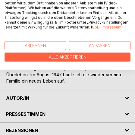
betten wir zudem Drittinhalte von anderen Anbietern ein (Video-
Plattformen). Wir haben auf die weitere Datenverarbeitung und ein
etwaiges Tracking durch den Drittanbieter keinen Einfluss. Mit deiner
Einstellung willigst du in die oben beschriebenen Vorgänge ein. Du
kannst deine Einwilligung (z. B. im Footer unter „Privacy-Einstellungen“)
BESCHREIBUNG
jederzeit mit Wirkung für die Zukunft widerrufen. (
BoD-Impressum
)
Im winterlichen Lodz des Jahres 1946 wird das friedliche
ABLEHNEN
ANPASSEN
Leben der Familie Nitsche jäh durch den Einmarsch der
roten Armee unterbrochen. Im Sommer 1946 flieht die
ALLE AKZEPTIEREN
Familie nach Breslau, Görlitz und ins Erzgebirge. Im
eiskalten Hungerwinter 1946/1947 kämpft sie ums
Überleben. Im August 1947 baut sich die wieder vereinte
Familie ein neues Leben auf.
AUTOR/IN
PRESSESTIMMEN
REZENSIONEN