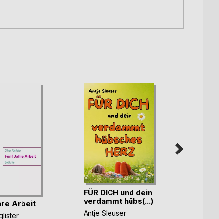
FÜR DICH und dein
Wie 
verdammt hübs(...)
bist d
hre Arbeit
Antje Sleuser
Antje 
glister