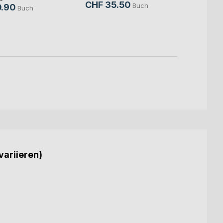
CHF 35.50
CHF 
Buch
.90
Buch
CHF 
variieren)