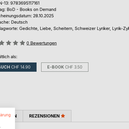
N-13: 9783695117161
lag: BoD - Books on Demand
cheinungsdatum: 28.10.2025
ache: Deutsch
agworte: Gedichte, Liebe, Scheitern, Schweizer Lyriker, Lyrik-Zy
ertung::
0
Bewertungen
ltlich als:
BUCH
CHF 14.90
E-BOOK
CHF 3.50
lärung
TIMMEN
REZENSIONEN
.