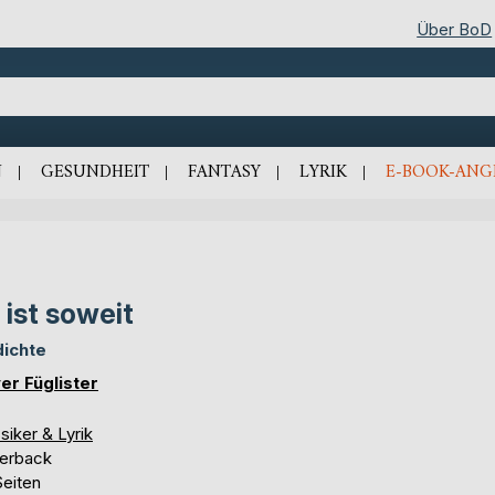
Über BoD
N
GESUNDHEIT
FANTASY
LYRIK
E-BOOK-ANG
 ist soweit
ichte
ver Füglister
siker & Lyrik
erback
Seiten