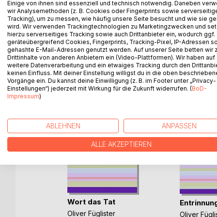
Der Lyrikband "Es ist soweit" entstand in den Ja
Einige von ihnen sind essenziell und technisch notwendig. Daneben ver
wir Analysemethoden (z. B. Cookies oder Fingerprints sowie serverseitig
der Liebe und ein Scheitern der Liebe. Zugänglich
Tracking), um zu messen, wie häufig unsere Seite besucht und wie sie ge
wird. Wir verwenden Trackingtechnologien zu Marketingzwecken und se
hierzu serverseitiges Tracking sowie auch Drittanbieter ein, wodurch ggf.
geräteübergreifend Cookies, Fingerprints, Tracking-Pixel, IP-Adressen s
gehashte E-Mail-Adressen genutzt werden. Auf unserer Seite betten wir
WEITERE TITEL BEI
Bo
Drittinhalte von anderen Anbietern ein (Video-Plattformen). Wir haben auf
weitere Datenverarbeitung und ein etwaiges Tracking durch den Drittanbi
keinen Einfluss. Mit deiner Einstellung willigst du in die oben beschriebe
Vorgänge ein. Du kannst deine Einwilligung (z. B. im Footer unter „Privacy-
Einstellungen“) jederzeit mit Wirkung für die Zukunft widerrufen. (
BoD-
Impressum
)
ABLEHNEN
ANPASSEN
ALLE AKZEPTIEREN
u
Wort das Tat
Entrinnun
Oliver Füglister
Oliver Fügli