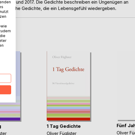
hren 2016 und 2017. Die Gedichte beschreiben ein Ungenügen an
wenden
es
e, ehrliche Gedichte, die ein Lebensgefühl wiedergeben.
nutzt
tzen
owie
 zudem
D
 die
eter
nen
Fünf Ja
g
1 Tag Gedichte
Oliver Fü
ster
Oliver Füglister