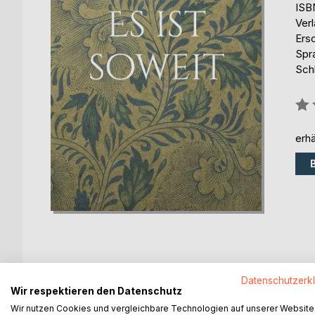
ISB
Ver
Ers
Spr
Schl
Bew
0%
erhä
Datenschutzerk
BESCHREIBUNG
AUTOR/IN
PRESSES
Wir respektieren den Datenschutz
Wir nutzen Cookies und vergleichbare Technologien auf unserer Website