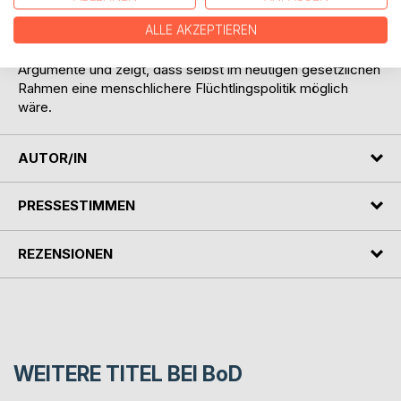
Er blickt in seinen Klarstellungen hinter die Fassaden der
ALLE AKZEPTIEREN
Asyldebatte und beleuchtet die Geschichte der
schweizerischen Asylpolitik. Dabei entkräftet er gängige
Argumente und zeigt, dass selbst im heutigen gesetzlichen
Rahmen eine menschlichere Flüchtlingspolitik möglich
wäre.
AUTOR/IN
PRESSESTIMMEN
REZENSIONEN
WEITERE TITEL BEI
BoD