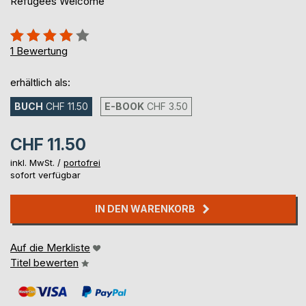
Refugees Welcome
Bewertung::
80%
1
Bewertung
erhältlich als:
BUCH
CHF 11.50
E-BOOK
CHF 3.50
CHF 11.50
inkl. MwSt. /
portofrei
sofort verfügbar
IN DEN WARENKORB
Auf die Merkliste
Titel bewerten