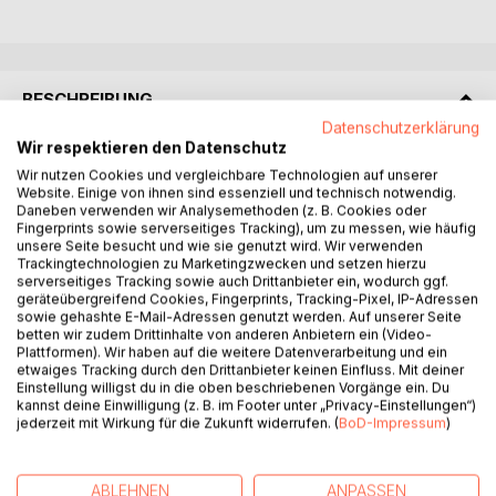
BESCHREIBUNG
Datenschutzerklärung
Wir respektieren den Datenschutz
Seitdem die SVP mit dem Start des Wahljahrs 2023 den
Wir nutzen Cookies und vergleichbare Technologien auf unserer
Slogan «Es kommen zu viele. Und es kommen die
Website. Einige von ihnen sind essenziell und technisch notwendig.
Falschen.» ins Zentrum gestellt hat, gelang ihr, dank gütiger
Daneben verwenden wir Analysemethoden (z. B. Cookies oder
Fingerprints sowie serverseitiges Tracking), um zu messen, wie häufig
Mithilfe der Medien, welche das Thema mit Verve
unsere Seite besucht und wie sie genutzt wird. Wir verwenden
bespielten, ein elektorales Comeback.
Trackingtechnologien zu Marketingzwecken und setzen hierzu
Unterdessen haben auch Freisinn und Mitte ihre Asylpolitik
serverseitiges Tracking sowie auch Drittanbieter ein, wodurch ggf.
geräteübergreifend Cookies, Fingerprints, Tracking-Pixel, IP-Adressen
nach rechts angepasst. Der Freisinn hat gar eine
sowie gehashte E-Mail-Adressen genutzt werden. Auf unserer Seite
eigentliche Kehrtwende vollzogen und fordert nun offen die
betten wir zudem Drittinhalte von anderen Anbietern ein (Video-
Streichung des Rechts auf Familiennachzug und damit die
Plattformen). Wir haben auf die weitere Datenverarbeitung und ein
etwaiges Tracking durch den Drittanbieter keinen Einfluss. Mit deiner
Missachtung von Grundrechten der EMRK, der Schweizer
Einstellung willigst du in die oben beschriebenen Vorgänge ein. Du
Bundesverfassung und entsprechenden Entscheiden des
kannst deine Einwilligung (z. B. im Footer unter „Privacy-Einstellungen“)
Bundesgerichts.
jederzeit mit Wirkung für die Zukunft widerrufen. (
BoD-Impressum
)
Diese aufgeheizte politische Atmosphäre hat Balthasar
Glättli dazu motiviert, in Ruhe ein paar Dinge klarzustellen.
ABLEHNEN
ANPASSEN