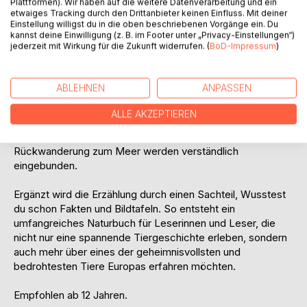
Plattformen). Wir haben auf die weitere Datenverarbeitung und ein
vielen Veränderungen, die der Mensch in Gewässern
etwaiges Tracking durch den Drittanbieter keinen Einfluss. Mit deiner
verursacht.
Einstellung willigst du in die oben beschriebenen Vorgänge ein. Du
kannst deine Einwilligung (z. B. im Footer unter „Privacy-Einstellungen“)
jederzeit mit Wirkung für die Zukunft widerrufen. (
BoD-Impressum
)
Das Buch verbindet eine spannende naturnahe Tierfabel
mit echtem Sachwissen über den Europäischen Aal. Es
erklärt kindgerecht seine Wanderung, seine Lebensräume,
ABLEHNEN
ANPASSEN
seine besondere Anatomie, seine Verwandlungen, seine
Nahrung und seine Gefährdung. Auch Hindernisse wie
ALLE AKZEPTIEREN
Wehre, Wasserkraft, verbaute Flüsse, verschmutzte
Gewässer, Trockenheit, Klimawandel und die schwierige
Rückwanderung zum Meer werden verständlich
eingebunden.
Ergänzt wird die Erzählung durch einen Sachteil, Wusstest
du schon Fakten und Bildtafeln. So entsteht ein
umfangreiches Naturbuch für Leserinnen und Leser, die
nicht nur eine spannende Tiergeschichte erleben, sondern
auch mehr über eines der geheimnisvollsten und
bedrohtesten Tiere Europas erfahren möchten.
Empfohlen ab 12 Jahren.