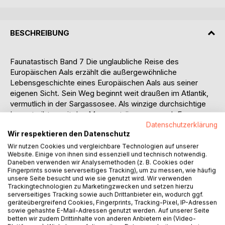
BESCHREIBUNG
Faunatastisch Band 7 Die unglaubliche Reise des
Europäischen Aals erzählt die außergewöhnliche
Lebensgeschichte eines Europäischen Aals aus seiner
eigenen Sicht. Sein Weg beginnt weit draußen im Atlantik,
vermutlich in der Sargassosee. Als winzige durchsichtige
Larve treibt er mit den Meeresströmungen nach Europa,
verwandelt sich zum Glasaal, erreicht die Küsten, steigt in
Datenschutzerklärung
Wir respektieren den Datenschutz
Flüsse und Bäche auf und lebt dort viele Jahre verborgen
zwischen Schlamm, Wurzeln, Steinen und Wasserpflanzen.
Wir nutzen Cookies und vergleichbare Technologien auf unserer
Website. Einige von ihnen sind essenziell und technisch notwendig.
Daneben verwenden wir Analysemethoden (z. B. Cookies oder
Die Geschichte begleitet den Aal durch Meer, Mündung,
Fingerprints sowie serverseitiges Tracking), um zu messen, wie häufig
Fluss und Bach. Sie zeigt seine Entwicklung vom
unsere Seite besucht und wie sie genutzt wird. Wir verwenden
Trackingtechnologien zu Marketingzwecken und setzen hierzu
Weidenblattlarvenstadium über Glasaal und Gelbaal bis zum
serverseitiges Tracking sowie auch Drittanbieter ein, wodurch ggf.
Silberaal, der später den langen Rückweg ins Meer antritt.
geräteübergreifend Cookies, Fingerprints, Tracking-Pixel, IP-Adressen
Dabei begegnet er natürlichen Feinden, Strömungen,
sowie gehashte E-Mail-Adressen genutzt werden. Auf unserer Seite
betten wir zudem Drittinhalte von anderen Anbietern ein (Video-
Stürmen, Beutetieren, Bibern, Fischen, Vögeln und den