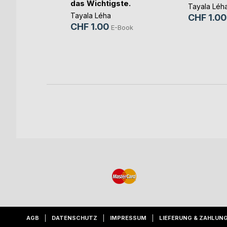
das Wichtigste.
Tayala Léh
 in 2022
Tayala Léha
CHF 1.00
CHF 1.00
E-Book
-Book
Buch
AGB
DATENSCHUTZ
IMPRESSUM
LIEFERUNG & ZAHLUN