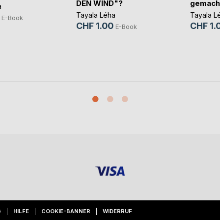
DEN WIND"?
gemacht
a
Tayala Léha
Tayala L
E-Book
CHF 1.00
CHF 1.
E-Book
G
HILFE
COOKIE-BANNER
WIDERRUF