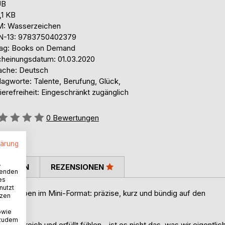
UB
,1 KB
: Wasserzeichen
N-13: 9783750402379
lag: Books on Demand
cheinungsdatum: 01.03.2020
ache: Deutsch
lagworte: Talente, Berufung, Glück,
ierefreiheit: Eingeschränkt zugänglich
ertung::
0
Bewertungen
lärung
.
TIMMEN
REZENSIONEN
wenden
es
nutzt
n Ausgaben im Mini-Format: präzise, kurz und bündig auf den
tzen
owie
 zudem
rch reich und erfüllt fühlen - ist es nicht das, was wir eigentlic