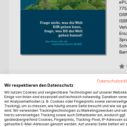
eP
775
DRM
ISB
Ver
Ers
Spr
Sch
Barr
Bew
0%
Datenschutzerk
Wir respektieren den Datenschutz
Wir nutzen Cookies und vergleichbare Technologien auf unserer Website
BESCHREIBUNG
AUTOR/IN
PRESSES
Einige von ihnen sind essenziell und technisch notwendig. Daneben ver
wir Analysemethoden (z. B. Cookies oder Fingerprints sowie serverseitig
Tracking), um zu messen, wie häufig unsere Seite besucht und wie sie ge
Dieses Büchlein ist Band 3 einer kleinen Reihe vo
wird. Wir verwenden Trackingtechnologien zu Marketingzwecken und se
Punkt gebracht.
hierzu serverseitiges Tracking sowie auch Drittanbieter ein, wodurch ggf.
geräteübergreifend Cookies, Fingerprints, Tracking-Pixel, IP-Adressen s
gehashte E-Mail-Adressen genutzt werden. Auf unserer Seite betten wir
Die eigenen Talente der Welt schenken und sich dadu