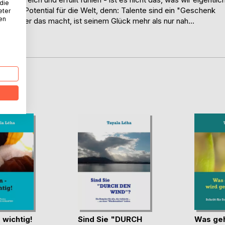
 die
und ihr Potential für die Welt, denn: Talente sind ein "Geschenk
eter
nen
leben. Wer das macht, ist seinem Glück mehr als nur nah...
D
 wichtig!
Sind Sie "DURCH
Was geh