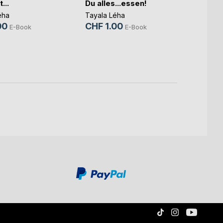
...
Du alles...essen!
nicht 
éha
Tayala Léha
Tayala
00
CHF 1.00
CHF 
E-Book
E-Book