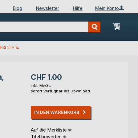
Blog
Newsletter
Hilfe
Mein Konto
Mein Wa
EBOTE %
n,
CHF 1.00
inkl. MwSt.
sofort verfügbar als Download
IN DEN WARENKORB
Auf die Merkliste
Titel bewerten