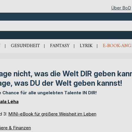
Über BoD
N
GESUNDHEIT
FANTASY
LYRIK
E-BOOK-ANG
age nicht, was die Welt DIR geben kan
age, was DU der Welt geben kannst!
e Chance für alle ungelebten Talente IN DIR!
ala Léha
d 3:
MINI-eBook für größere Weisheit im Leben
iere & Finanzen