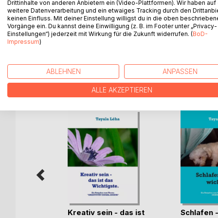
Drittinhalte von anderen Anbietern ein (Video-Plattformen). Wir haben auf
alle wollen...? Entdecke Deine ungelebten Talente 
weitere Datenverarbeitung und ein etwaiges Tracking durch den Drittanbi
keinen Einfluss. Mit deiner Einstellung willigst du in die oben beschriebe
des Himmels", und es ist unsere "Pflicht", sie zu 
Vorgänge ein. Du kannst deine Einwilligung (z. B. im Footer unter „Privacy-
Einstellungen“) jederzeit mit Wirkung für die Zukunft widerrufen. (
BoD-
"MINI-eBook für größere Weisheit im Leben."
Impressum
)
ABLEHNEN
ANPASSEN
WEITERE TITEL BEI
Bo
ALLE AKZEPTIEREN
Kreativ sein - das ist
Schlafen -