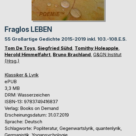
Fraglos LEBEN
55 Großartige Gedichte 2015-2019 inkl. 103.-108.E.S.
Tom De Toys
,
Siegfried Sühd
,
Tomithy Holeapple
,
Herold Himmelfahrt
,
Bruno Brachland
,
G&GN Institut
(Hrsg.)
Klassiker & Lyrik
ePUB
3,3 MB
DRM: Wasserzeichen
ISBN-13: 9783749416837
Verlag: Books on Demand
Erscheinungsdatum: 31.07.2019
Sprache: Deutsch
Schlagworte: Popliteratur, Gegenwartslyrik, quantenlyrik,
Germanistik, Yogapsychologie