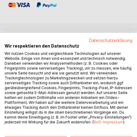
BESCHREIBUNG
Datenschutzerklärung
Wir respektieren den Datenschutz
Wir nutzen Cookies und vergleichbare Technologien auf unserer
Der Gedichtband ist in fünf Kapitel gegliedert, in denen die
Website. Einige von ihnen sind essenziell und technisch notwendig.
55 Gedichte von 2015 bis 2019 jeweils chronologisch
Daneben verwenden wir Analysemethoden (z. B. Cookies oder
Fingerprints sowie serverseitiges Tracking), um zu messen, wie häufig
sortiert sind: 1. ENTKRAMPFTE KURZGEDICHTE; 2.
unsere Seite besucht und wie sie genutzt wird. Wir verwenden
ECHTES QUANTENGEDICHT; 3. AUSWEGLOSE
Trackingtechnologien zu Marketingzwecken und setzen hierzu
ALLTAGSGEDICHTE; 4. ERFÜLLTE LIEBESGEDICHTE; 5.
serverseitiges Tracking sowie auch Drittanbieter ein, wodurch ggf.
geräteübergreifend Cookies, Fingerprints, Tracking-Pixel, IP-Adressen
MERKWÜRDIGE METAGEDICHTE
sowie gehashte E-Mail-Adressen genutzt werden. Auf unserer Seite
betten wir zudem Drittinhalte von anderen Anbietern ein (Video-
"Bei der Fahrt mit der Strassenbahn konnte ich im Takt der
Plattformen). Wir haben auf die weitere Datenverarbeitung und ein
Rheinbahn-Schwellen diese rhythmische Prosa goutieren.
etwaiges Tracking durch den Drittanbieter keinen Einfluss. Mit deiner
Einstellung willigst du in die oben beschriebenen Vorgänge ein. Du
Selten habe ich so etwas über eine Lebensstrecke von 30
kannst deine Einwilligung (z. B. im Footer unter „Privacy-Einstellungen“)
Jahren gelesen, was mit einer derartigen Dringlichkeit
jederzeit mit Wirkung für die Zukunft widerrufen. (
BoD-Impressum
)
aufgeladen ist."
A.J. Weigoni 2014