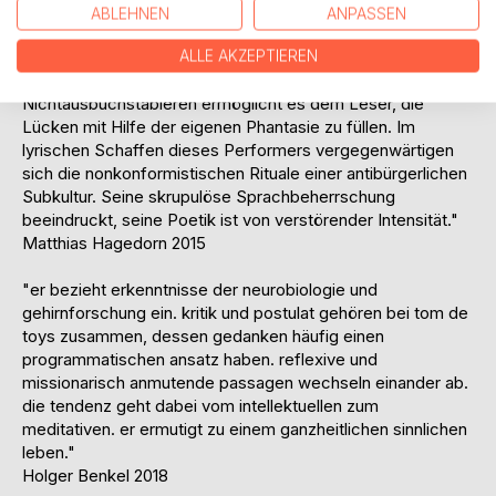
ABLEHNEN
ANPASSEN
"Es gibt keine gravierenden Abweichungen von der
Alltagssprache, keine graphischen Auffälligkeiten, keine
ALLE AKZEPTIEREN
Semantisierung der syntaktischen Ebene. Gerade das
Nichtausbuchstabieren ermöglicht es dem Leser, die
Lücken mit Hilfe der eigenen Phantasie zu füllen. Im
lyrischen Schaffen dieses Performers vergegenwärtigen
sich die nonkonformistischen Rituale einer antibürgerlichen
Subkultur. Seine skrupulöse Sprachbeherrschung
beeindruckt, seine Poetik ist von verstörender Intensität."
Matthias Hagedorn 2015
"er bezieht erkenntnisse der neurobiologie und
gehirnforschung ein. kritik und postulat gehören bei tom de
toys zusammen, dessen gedanken häufig einen
programmatischen ansatz haben. reflexive und
missionarisch anmutende passagen wechseln einander ab.
die tendenz geht dabei vom intellektuellen zum
meditativen. er ermutigt zu einem ganzheitlichen sinnlichen
leben."
Holger Benkel 2018