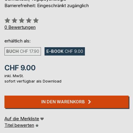
Barrierefreiheit: Eingeschränkt zugänglich
Bewertung::
0%
0
Bewertungen
erhältlich als:
BUCH
CHF 17.90
E-BOOK
CHF 9.00
CHF 9.00
inkl. MwSt.
sofort verfügbar als Download
IN DEN WARENKORB
Auf die Merkliste
Titel bewerten