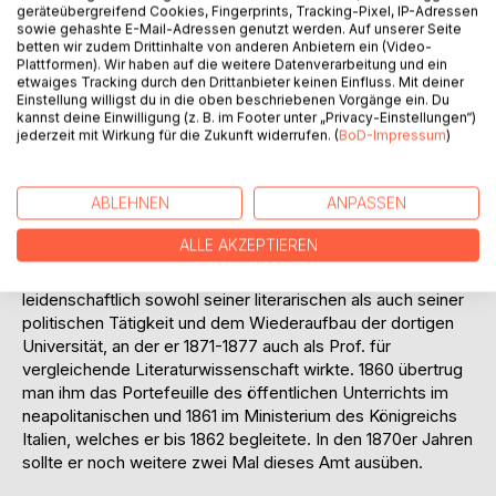
geräteübergreifend Cookies, Fingerprints, Tracking-Pixel, IP-Adressen
Dem Richard-Wagner-Kenner ist der Name De Sanctis
sowie gehashte E-Mail-Adressen genutzt werden. Auf unserer Seite
ebenfalls bekannt, war er doch Anlass für ein
betten wir zudem Drittinhalte von anderen Anbietern ein (Video-
Plattformen). Wir haben auf die weitere Datenverarbeitung und ein
eifersüchtiges Verhalten des Musikers. Mit einem Brief, der
etwaiges Tracking durch den Drittanbieter keinen Einfluss. Mit deiner
durch Wagners Frau Minna abgefangen und in der Burrell-
Einstellung willigst du in die oben beschriebenen Vorgänge ein. Du
Sammlung veröffentlicht wurde, erfuhr die Welt davon.
kannst deine Einwilligung (z. B. im Footer unter „Privacy-Einstellungen“)
Dieser Brief ging als "Morgenbeichte" in die Geschichte
jederzeit mit Wirkung für die Zukunft widerrufen. (
BoD-Impressum
)
ein.
Nach dem erfolgreichen Kampf Giuseppe Garibaldis, der
ABLEHNEN
ANPASSEN
mit der Vereinigung des Königreichs beider Sizilien und
dem Königreich Sardinien im Jahre 1860 mit der Bildung des
ALLE AKZEPTIEREN
Königreichs Italien endete, konnte De Sanctis in seine
Heimat Neapel zurückkehren. Hier widmete er sich
leidenschaftlich sowohl seiner literarischen als auch seiner
politischen Tätigkeit und dem Wiederaufbau der dortigen
Universität, an der er 1871-1877 auch als Prof. für
vergleichende Literaturwissenschaft wirkte. 1860 übertrug
man ihm das Portefeuille des öffentlichen Unterrichts im
neapolitanischen und 1861 im Ministerium des Königreichs
Italien, welches er bis 1862 begleitete. In den 1870er Jahren
sollte er noch weitere zwei Mal dieses Amt ausüben.