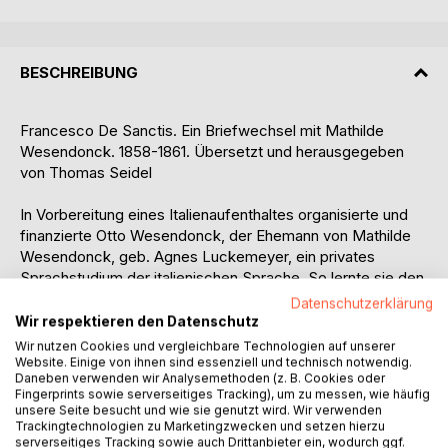
BESCHREIBUNG
Francesco De Sanctis. Ein Briefwechsel mit Mathilde
Wesendonck. 1858-1861. Übersetzt und herausgegeben
von Thomas Seidel
In Vorbereitung eines Italienaufenthaltes organisierte und
finanzierte Otto Wesendonck, der Ehemann von Mathilde
Wesendonck, geb. Agnes Luckemeyer, ein privates
Sprachstudium der italienischen Sprache. So lernte sie den
neapolitanischen "Exil"-Professor der Ästhetik und der
Datenschutzerklärung
italienischen Literatur, der diesen Lehrstuhl seit 1856 am
Wir respektieren den Datenschutz
Polytechnikum in Zürich innehat, kennen - sein Name:
Wir nutzen Cookies und vergleichbare Technologien auf unserer
Francesco De Sanctis.
Website. Einige von ihnen sind essenziell und technisch notwendig.
Daneben verwenden wir Analysemethoden (z. B. Cookies oder
Es entwickelte sich in den Jahren 1858 bis 1861 ein
Fingerprints sowie serverseitiges Tracking), um zu messen, wie häufig
vertraulicher Umgang, begleitet von einem bis heute eher
unsere Seite besucht und wie sie genutzt wird. Wir verwenden
unbekannten Briefwechsel, der in diesem Buch vorgestellt
Trackingtechnologien zu Marketingzwecken und setzen hierzu
serverseitiges Tracking sowie auch Drittanbieter ein, wodurch ggf.
werden soll.