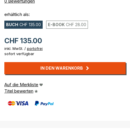
0%
0
Bewertungen
erhältlich als:
BUCH
CHF 135.00
E-BOOK
CHF 28.00
CHF 135.00
inkl. MwSt. /
portofrei
sofort verfügbar
IN DEN WARENKORB
Auf die Merkliste
Titel bewerten