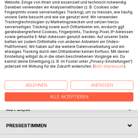
Website. Einige von ihnen sind essenziell und technisch notwendig.
Daneben verwenden wir Analysemethoden (z. B. Cookies oder
Fingerprints sowie serverseitiges Tracking), um zu messen, wie häufig
unsere Seite besucht und wie sie genutzt wird. Wir verwenden
BESCHREIBUNG
Trackingtechnologien zu Marketingzwecken und setzen hierzu
serverseitiges Tracking sowie auch Drittanbieter ein, wodurch ggf.
geräteübergreifend Cookies, Fingerprints, Tracking-Pixel, IP-Adressen
sowie gehashte E-Mail-Adressen genutzt werden. Auf unserer Seite
Thiago Fuego hat in wenigen Tagen auf besonders
betten wir zudem Drittinhalte von anderen Anbietern ein (Video-
grausame Art fast alles verloren, was ihm im Leben wichtig
Plattformen). Wir haben auf die weitere Datenverarbeitung und ein
etwaiges Tracking durch den Drittanbieter keinen Einfluss. Mit deiner
war. Es brauchte viele Monate, unendlich lange Nächte und
Einstellung willigst du in die oben beschriebenen Vorgänge ein. Du
die Hilfe seiner Brüder, bis er wieder auf die Beine
kannst deine Einwilligung (z. B. im Footer unter „Privacy-Einstellungen“)
gekommen ist. Von nun an ist es sein fester Wille, in sein
jederzeit mit Wirkung für die Zukunft widerrufen. (
BoD-Impressum
)
altes Leben zurückzukehren. Wird es ihm gelingen, aus
einem Haufen Asche ein neues Leben und eine neue
Familia entstehen zu lassen, und wird auch sein Herz in der
ABLEHNEN
ANPASSEN
Lage sein, noch einmal neu anzufangen?
ALLE AKZEPTIEREN
AUTOR/IN
PRESSESTIMMEN