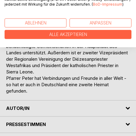
Intervention in dem Krieg zu bitten, der sich zum
jederzeit mit Wirkung für die Zukunft widerrufen. (
BoD-Impressum
)
schlimmsten in der Geschichte Sierra Leones entwickelt
hatte. Heute ist der mehrfach ausgezeichnete Priester in
verschiedenen Funktionen tätig und schafft dabei eine
ABLEHNEN
ANPASSEN
außergewöhnliche Balance zwischen sozialer und
seelsorgerischer Arbeit. Er ist Geschäftsführer von Caritas
ALLE AKZEPTIEREN
Freetown und leitet ein engagiertes Team, das
benachteiligte Gemeinschaften in der Hauptstadt des
Landes unterstützt. Außerdem ist er zweiter Vizepräsident
der Regionalen Vereinigung der Diözesanpriester
Westafrikas und Präsident der katholischen Priester in
Sierra Leone.
Pfarrer Peter hat Verbindungen und Freunde in aller Welt -
so hat er auch in Deutschland eine zweite Heimat
gefunden.
AUTOR/IN
PRESSESTIMMEN