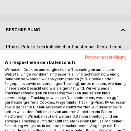
BESCHREIBUNG
Pfarrer Peter ist ein katholischer Priester aus Sierra Leone
und ein Überlebender des elfjährigen Bürgerkriegs in
Datenschutzerklärung
seinem Land, der über 50.000 Todesopfer forderte und die
Wir respektieren den Datenschutz
Hälfte der Bevölkerung des Landes vertrieb. Er wurde auf
Wir nutzen Cookies und vergleichbare Technologien auf unserer
dem Höhepunkt des Krieges zum Priester geweiht, diente
Website. Einige von ihnen sind essenziell und technisch notwendig.
an der Front und entging nur knapp dem Tod während
Daneben verwenden wir Analysemethoden (z. B. Cookies oder
mehrerer Angriffe, denen er durch die Militärjunta
Fingerprints sowie serverseitiges Tracking), um zu messen, wie häufig
unsere Seite besucht und wie sie genutzt wird. Wir verwenden
ausgesetzt war, die das Land zwischen 1991 und 2002 in
Trackingtechnologien zu Marketingzwecken und setzen hierzu
ihrer Gewalt hielt. Pfarrer Peter schloss sich mit anderen
serverseitiges Tracking sowie auch Drittanbieter ein, wodurch ggf.
Kirchenführern zusammen, um den Interreligiösen Rat von
geräteübergreifend Cookies, Fingerprints, Tracking-Pixel, IP-Adressen
sowie gehashte E-Mail-Adressen genutzt werden. Auf unserer Seite
Sierra Leone (IRCSL) zu gründen, der eine entscheidende
betten wir zudem Drittinhalte von anderen Anbietern ein (Video-
Rolle bei der Beendigung des Konflikts spielte.
Plattformen). Wir haben auf die weitere Datenverarbeitung und ein
Als ein begnadeter Redner gehörte auch zu der Delegation,
etwaiges Tracking durch den Drittanbieter keinen Einfluss. Mit deiner
Einstellung willigst du in die oben beschriebenen Vorgänge ein. Du
die sich an die Vereinten Nationen wandte, um um
kannst deine Einwilligung (z. B. im Footer unter „Privacy-Einstellungen“)