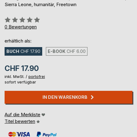
Sierra Leone, humanitär, Freetown
Bewertung::
0%
0
Bewertungen
erhältlich als:
BUCH
CHF 17.90
E-BOOK
CHF 6.00
CHF 17.90
inkl. MwSt. /
portofrei
sofort verfügbar
IN DEN WARENKORB
Auf die Merkliste
Titel bewerten