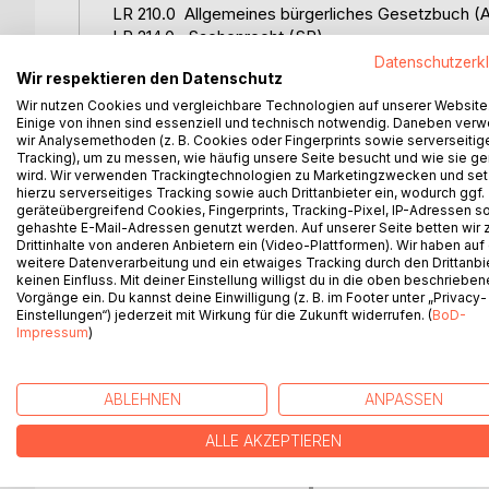
LR 210.0 Allgemeines bürgerliches Gesetzbuch 
LR 214.0 Sachenrecht (SR)
LR 944.0 Konsumentenschutzgesetz (KSchG)
Datenschutzerk
Wir respektieren den Datenschutz
LR 215.211.6 Fern- und Auswärtsgeschäfte-Geset
LR 290 Internationales Privatrechtgesetz (IPRG)
Wir nutzen Cookies und vergleichbare Technologien auf unserer Website
Einige von ihnen sind essenziell und technisch notwendig. Daneben ver
LR 212.10 Ehegesetz (EheG)
wir Analysemethoden (z. B. Cookies oder Fingerprints sowie serverseitig
LR 173.510 Rechtsanwaltsgesetz (RAG)
Tracking), um zu messen, wie häufig unsere Seite besucht und wie sie ge
LR 240 Gesetz über den unlauteren Wettbewerb
wird. Wir verwenden Trackingtechnologien zu Marketingzwecken und se
hierzu serverseitiges Tracking sowie auch Drittanbieter ein, wodurch ggf.
LR 215.112.2 Produktehaftpflichtgesetz (PHG)
geräteübergreifend Cookies, Fingerprints, Tracking-Pixel, IP-Adressen s
LR 217.0 Allgemeines deutsches Handelsgesetz
gehashte E-Mail-Adressen genutzt werden. Auf unserer Seite betten wir
Drittinhalte von anderen Anbietern ein (Video-Plattformen). Wir haben auf
weitere Datenverarbeitung und ein etwaiges Tracking durch den Drittanbi
Zielgruppen: Juristen, Behörden & Gerichte, Wisse
keinen Einfluss. Mit deiner Einstellung willigst du in die oben beschriebe
Vorgänge ein. Du kannst deine Einwilligung (z. B. im Footer unter „Privacy-
Einstellungen“) jederzeit mit Wirkung für die Zukunft widerrufen. (
BoD-
Impressum
)
WEITERE TITEL BEI
Bo
ABLEHNEN
ANPASSEN
ALLE AKZEPTIEREN