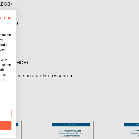
(ABGB)
lärung
z (FAGG)
.
wenden
es
nutzt
 (UWG)
tzen
owie
buch (ADHGB)
 zudem
 die
eter
nschafter, sonstige Interessenten.
nen
D