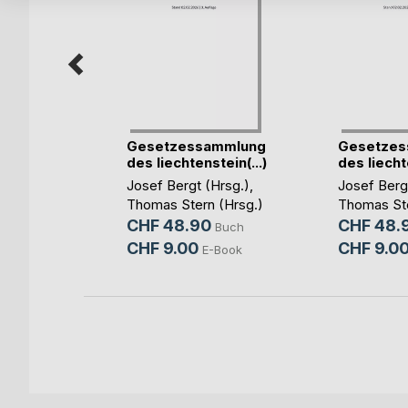
Gesetzessammlung
Gesetzes
des liechtenstein(...)
des liechte
ia
Josef Bergt (Hrsg.)
,
Josef Berg
Thomas Stern (Hrsg.)
Thomas Ste
Buch
CHF 48.90
CHF 48.
Buch
CHF 9.00
CHF 9.0
E-Book