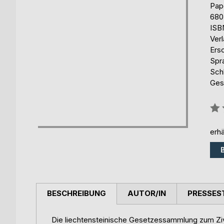
Pap
680
ISB
Ver
Ers
Spr
Schl
Ges
Bew
0%
erhä
BESCHREIBUNG
AUTOR/IN
PRESSES
Die liechtensteinische Gesetzessammlung zum Zivi