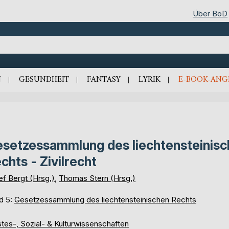
Über BoD
N
GESUNDHEIT
FANTASY
LYRIK
E-BOOK-ANG
setzessammlung des liechtensteinis
chts - Zivilrecht
ef Bergt (Hrsg.)
,
Thomas Stern (Hrsg.)
d 5:
Gesetzessammlung des liechtensteinischen Rechts
tes-, Sozial- & Kulturwissenschaften