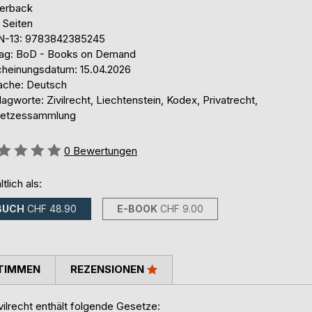
erback
 Seiten
N-13: 9783842385245
lag: BoD - Books on Demand
cheinungsdatum: 15.04.2026
ache: Deutsch
agworte: Zivilrecht, Liechtenstein, Kodex, Privatrecht,
etzessammlung
ertung::
0
Bewertungen
ltlich als:
BUCH
CHF 48.90
E-BOOK
CHF 9.00
TIMMEN
REZENSIONEN
lrecht enthält folgende Gesetze: