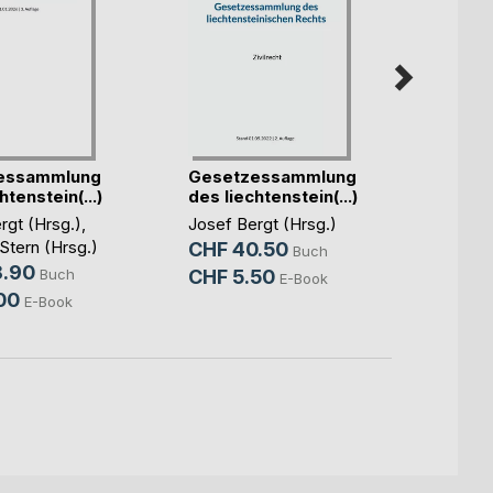
essammlung
Gesetzessammlung
Gese
htenstein(...)
des liechtenstein(...)
des li
rgt (Hrsg.)
,
Josef Bergt (Hrsg.)
Josef 
tern (Hrsg.)
CHF 40.50
CHF 
Buch
8.90
Buch
CHF 5.50
CHF 
E-Book
00
E-Book