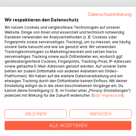
Datenschutzerklärung
Wir respektieren den Datenschutz
BESCHREIBUNG
Wir nutzen Cookies und vergleichbare Technologien auf unserer
Website. Einige von ihnen sind essenziell und technisch notwendig.
Daneben verwenden wir Analysemethoden (z. B. Cookies oder
Die Wiege des modernen Gewächshausbaus liegt in
Fingerprints sowie serverseitiges Tracking), um zu messen, wie häufig
unsere Seite besucht und wie sie genutzt wird. Wir verwenden
Dresden-Niedersedlitz. Hier wurde 1895 von Georg
Trackingtechnologien zu Marketingzwecken und setzen hierzu
Höntsch (1872-1945) einer der ersten Großbetriebe zur
serverseitiges Tracking sowie auch Drittanbieter ein, wodurch ggf.
Fertigung von Gewächshäusern errichtet. Die Firma
geräteübergreifend Cookies, Fingerprints, Tracking-Pixel, IP-Adressen
sowie gehashte E-Mail-Adressen genutzt werden. Auf unserer Seite
Höntsch & Co. beschäftigte Anfang des 20. Jahrhunderts
betten wir zudem Drittinhalte von anderen Anbietern ein (Video-
bis zu 1.000 Mitarbeiter und hatte wesentlichen Anteil an
Plattformen). Wir haben auf die weitere Datenverarbeitung und ein
der Entwicklung moderner Gewächshäuser.
etwaiges Tracking durch den Drittanbieter keinen Einfluss. Mit deiner
Die Geschichte des Traditionsunternehmens, das bis heute
Einstellung willigst du in die oben beschriebenen Vorgänge ein. Du
kannst deine Einwilligung (z. B. im Footer unter „Privacy-Einstellungen“)
als MBM Metallbau GmbH Dresden besteht, wird durch
jederzeit mit Wirkung für die Zukunft widerrufen. (
BoD-Impressum
)
den langjährigen Betriebsleiter und Gesellschafter Dr. Peter
Scharnhorst anschaulich dargelegt. Vor allem die
verschiedenen Gewächshaustypen werden vorgestellt und
ABLEHNEN
ANPASSEN
die Entwicklungen vom Ende des 19. Jahrhunderts,
beeinflusst durch die politischen Systeme, bis heute
ALLE AKZEPTIEREN
dargestellt - ein bisher unbekanntes Kapitel Dresdner