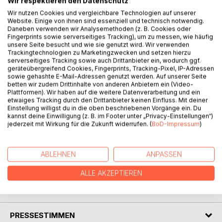
Wir respektieren den Datenschutz
BESCHREIBUNG
Wir nutzen Cookies und vergleichbare Technologien auf unserer
Website. Einige von ihnen sind essenziell und technisch notwendig.
Daneben verwenden wir Analysemethoden (z. B. Cookies oder
Die Feen scheinen sich endgültig von Grimoria abgewandt
Fingerprints sowie serverseitiges Tracking), um zu messen, wie häufig
unsere Seite besucht und wie sie genutzt wird. Wir verwenden
zu haben. Vivi sitzt im Kerker, das Königreich steht unter
Trackingtechnologien zu Marketingzwecken und setzen hierzu
Cinderellas Bann und Phia ist die Einzige, die all das noch
serverseitiges Tracking sowie auch Drittanbieter ein, wodurch ggf.
aufhalten kann. Zumindest, wenn man der Prophezeiung
geräteübergreifend Cookies, Fingerprints, Tracking-Pixel, IP-Adressen
sowie gehashte E-Mail-Adressen genutzt werden. Auf unserer Seite
glaubt. Doch um ihren Freunden zu helfen, muss Phia sie
betten wir zudem Drittinhalte von anderen Anbietern ein (Video-
vorerst ihrem Schicksal überlassen. Gemeinsam mit
Plattformen). Wir haben auf die weitere Datenverarbeitung und ein
Charmy macht sie sich auf die Suche nach einer
etwaiges Tracking durch den Drittanbieter keinen Einfluss. Mit deiner
Möglichkeit, den Zauber der Aschenprinzessin endgültig zu
Einstellung willigst du in die oben beschriebenen Vorgänge ein. Du
kannst deine Einwilligung (z. B. im Footer unter „Privacy-Einstellungen“)
brechen.
jederzeit mit Wirkung für die Zukunft widerrufen. (
BoD-Impressum
)
Doch als bereits nach kurzer Zeit ihre Flucht zu scheitern
droht, muss sie sich entscheiden, wie weit sie gehen wird,
um diejenigen zu beschützen, die sie liebt. Denn nicht jeder
ABLEHNEN
ANPASSEN
Fluch wird durch einen Kuss gebrochen ...
ALLE AKZEPTIEREN
AUTOR/IN
PRESSESTIMMEN