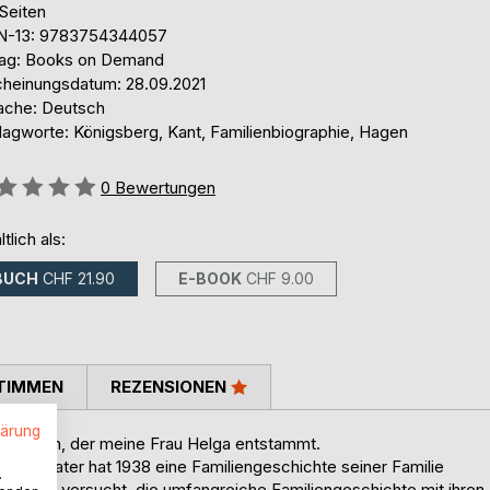
Seiten
N-13: 9783754344057
lag: Books on Demand
cheinungsdatum: 28.09.2021
ache: Deutsch
lagworte: Königsberg, Kant, Familienbiographie, Hagen
ertung::
0
Bewertungen
ltlich als:
BUCH
CHF 21.90
E-BOOK
CHF 9.00
TIMMEN
REZENSIONEN
lärung
ie Hagen, der meine Frau Helga entstammt.
ores Vater hat 1938 eine Familiengeschichte seiner Familie
.
Ich habe versucht, die umfangreiche Familiengeschichte mit ihren