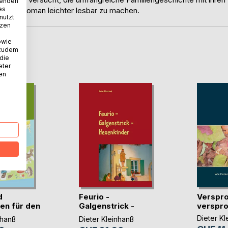
wenden
es
en als Roman leichter lesbar zu machen.
nutzt
tzen
owie
 zudem
D
 die
eter
nen
d
Feurio -
Verspro
en für den
Galgenstrick -
verspr
Hexenkinder
Dieter Kl
nhanß
Dieter Kleinhanß