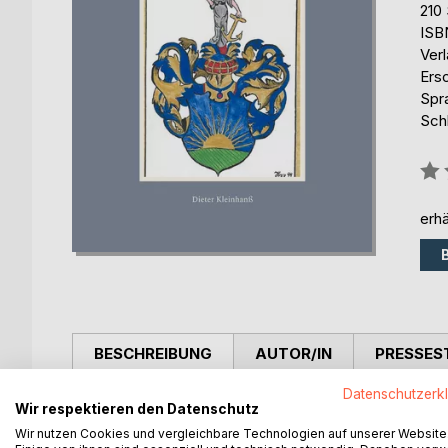
210 
ISB
Ver
Ers
Spr
Sch
Bew
0%
erhä
BESCHREIBUNG
AUTOR/IN
PRESSES
Datenschutzerk
Dieses Buch beleuchtet die Geschichte der Famil
Wir respektieren den Datenschutz
Ihre Mutter Lore Korth war eine geborene Hagen. L
Wir nutzen Cookies und vergleichbare Technologien auf unserer Website
verfasst. Diese ist die Grundlage dieses Buches. 