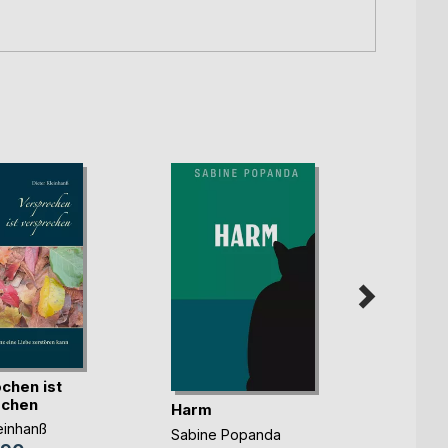
chen ist
ochen
Harm
Hinte
liegt
einhanß
Sabine Popanda