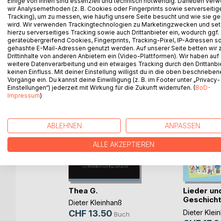
Einige von ihnen sind essenziell und technisch notwendig. Daneben ver
wir Analysemethoden (z. B. Cookies oder Fingerprints sowie serverseitig
vielen darin abgedruckten Zeugnissen und Urkund
Tracking), um zu messen, wie häufig unsere Seite besucht und wie sie ge
wird. Wir verwenden Trackingtechnologien zu Marketingzwecken und se
hierzu serverseitiges Tracking sowie auch Drittanbieter ein, wodurch ggf.
geräteübergreifend Cookies, Fingerprints, Tracking-Pixel, IP-Adressen s
gehashte E-Mail-Adressen genutzt werden. Auf unserer Seite betten wir
WEITERE TITEL BEI
Bo
Drittinhalte von anderen Anbietern ein (Video-Plattformen). Wir haben auf
weitere Datenverarbeitung und ein etwaiges Tracking durch den Drittanbi
keinen Einfluss. Mit deiner Einstellung willigst du in die oben beschriebe
Vorgänge ein. Du kannst deine Einwilligung (z. B. im Footer unter „Privacy-
Einstellungen“) jederzeit mit Wirkung für die Zukunft widerrufen. (
BoD-
Impressum
)
ABLEHNEN
ANPASSEN
ALLE AKZEPTIEREN
Thea G.
Lieder un
Geschicht
Dieter Kleinhanß
Kin(...)
CHF 13.50
Dieter Klei
Buch