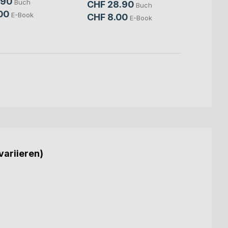
.90
Marc St
Buch
CHF 28.90
Buch
CHF 
00
E-Book
CHF 8.00
E-Book
CHF 
variieren)