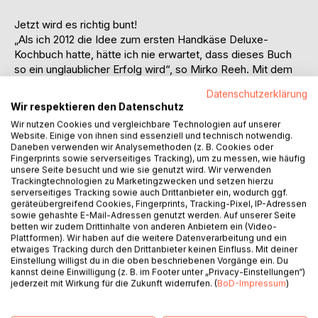
Jetzt wird es richtig bunt!
„Als ich 2012 die Idee zum ersten Handkäse Deluxe-
Kochbuch hatte, hätte ich nie erwartet, dass dieses Buch
so ein unglaublicher Erfolg wird“, so Mirko Reeh. Mit dem
dritten Band der Reihe wagt er sich nun an noch wildere
Datenschutzerklärung
und unglaublichere Rezepte, die oft auf den ersten Blick als
Wir respektieren den Datenschutz
nicht kochbar erscheinen. Aber keine Angst, Mirko hat mit
Wir nutzen Cookies und vergleichbare Technologien auf unserer
seinem Team und seinem neuen Lieblings-Foodfotografen
Website. Einige von ihnen sind essenziell und technisch notwendig.
Tobias Koch („to bikko“) alles nachgekocht und persönlich
Daneben verwenden wir Analysemethoden (z. B. Cookies oder
probiert. Die besten Rezepte haben es schließlich in
Fingerprints sowie serverseitiges Tracking), um zu messen, wie häufig
unsere Seite besucht und wie sie genutzt wird. Wir verwenden
dieses Buch geschafft.
Trackingtechnologien zu Marketingzwecken und setzen hierzu
Erwarten Sie spannende und ausgefallene Gerichte, die
serverseitiges Tracking sowie auch Drittanbieter ein, wodurch ggf.
beim Nachkochen und Servieren für Gesprächsstoff
geräteübergreifend Cookies, Fingerprints, Tracking-Pixel, IP-Adressen
sowie gehashte E-Mail-Adressen genutzt werden. Auf unserer Seite
sorgen werden. Wie immer hat Mirko darauf geachtet,
betten wir zudem Drittinhalte von anderen Anbietern ein (Video-
dass alles nachkochbar ist und dass die Zutaten bis auf
Plattformen). Wir haben auf die weitere Datenverarbeitung und ein
wenige Ausnahmen im ganz normalen Supermarkt erhältlich
etwaiges Tracking durch den Drittanbieter keinen Einfluss. Mit deiner
Einstellung willigst du in die oben beschriebenen Vorgänge ein. Du
sind.
kannst deine Einwilligung (z. B. im Footer unter „Privacy-Einstellungen“)
Mirko Reeh wurde 1976 in Bad Hersfeld geboren. Seine
jederzeit mit Wirkung für die Zukunft widerrufen. (
BoD-Impressum
)
ersten Erfahrungen mit dem Kochlöffel sammelte er am
heimischen Herd in Omas und Mamas Küche. Auch