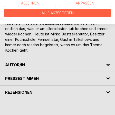
während seines Wirtschaftsstudiums blieb Reeh seiner
ABLEHNEN
ANPASSEN
Leidenschaft treu, besuchte die großen Köche wie Bocuse
und Ducasse, lernte begierig von ihnen und unterstützte die
ALLE AKZEPTIEREN
Mannschaft des Romantikhotels „Zum Stern“ in Bad
Hersfeld. Nach dem Studienabschluss durfte er dann
endlich das, was er am allerliebsten tut: kochen und immer
wieder kochen. Heute ist Mirko Bestsellerautor, Besitzer
einer Kochschule, Fernsehstar, Gast in Talkshows und
immer noch restlos begeistert, wenn es um das Thema
Kochen geht.
AUTOR/IN
PRESSESTIMMEN
REZENSIONEN