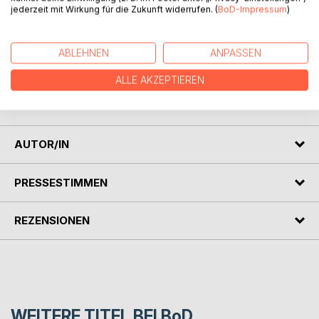
jederzeit mit Wirkung für die Zukunft widerrufen. (
BoD-Impressum
)
Die kleine Biene Bella hat ein großes Problem. Jedes Mal,
wenn sie Pollen sammeln will, muss sie niesen! Auf ihrer
Suche nach einer Lösung trifft sie auf viele Freunde, die ihr
ABLEHNEN
ANPASSEN
helfen möchten. Wird Bella einen Weg finden, um endlich
Honig zu machen?
ALLE AKZEPTIEREN
Ein bezauberndes Abenteuer über Freundschaft und
Kreativität!
AUTOR/IN
PRESSESTIMMEN
REZENSIONEN
WEITERE TITEL BEI
BoD