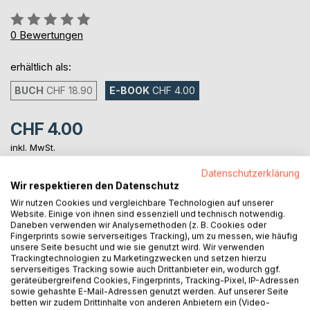
Bewertung::
0%
0
Bewertungen
erhältlich als:
BUCH
CHF 18.90
E-BOOK
CHF 4.00
CHF 4.00
inkl. MwSt.
sofort verfügbar als Download
Datenschutzerklärung
Wir respektieren den Datenschutz
Wir nutzen Cookies und vergleichbare Technologien auf unserer
IN DEN WARENKORB
Website. Einige von ihnen sind essenziell und technisch notwendig.
Daneben verwenden wir Analysemethoden (z. B. Cookies oder
Fingerprints sowie serverseitiges Tracking), um zu messen, wie häufig
Auf die Merkliste
unsere Seite besucht und wie sie genutzt wird. Wir verwenden
Trackingtechnologien zu Marketingzwecken und setzen hierzu
Titel bewerten
serverseitiges Tracking sowie auch Drittanbieter ein, wodurch ggf.
geräteübergreifend Cookies, Fingerprints, Tracking-Pixel, IP-Adressen
sowie gehashte E-Mail-Adressen genutzt werden. Auf unserer Seite
betten wir zudem Drittinhalte von anderen Anbietern ein (Video-