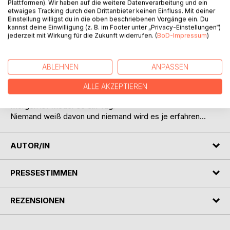
Plattformen). Wir haben auf die weitere Datenverarbeitung und ein
etwaiges Tracking durch den Drittanbieter keinen Einfluss. Mit deiner
Einstellung willigst du in die oben beschriebenen Vorgänge ein. Du
kannst deine Einwilligung (z. B. im Footer unter „Privacy-Einstellungen“)
jederzeit mit Wirkung für die Zukunft widerrufen. (
BoD-Impressum
)
BESCHREIBUNG
ABLEHNEN
ANPASSEN
Alles, was ihr bleibt, sind die heimlichen Tage.
Das ist mehr, als sie erwarten kann.
ALLE AKZEPTIEREN
Bald ist es soweit.
Morgen ist wieder so ein Tag.
Niemand weiß davon und niemand wird es je erfahren...
AUTOR/IN
PRESSESTIMMEN
REZENSIONEN