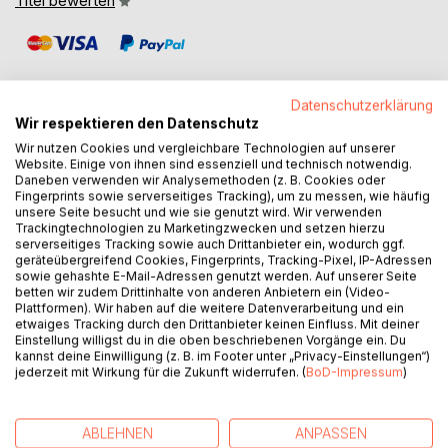
Titel bewerten
Datenschutzerklärung
Wir respektieren den Datenschutz
Wir nutzen Cookies und vergleichbare Technologien auf unserer
BESCHREIBUNG
Website. Einige von ihnen sind essenziell und technisch notwendig.
Daneben verwenden wir Analysemethoden (z. B. Cookies oder
Fingerprints sowie serverseitiges Tracking), um zu messen, wie häufig
Künstliche Intelligenz - verständlich, alltagstauglich,
unsere Seite besucht und wie sie genutzt wird. Wir verwenden
Trackingtechnologien zu Marketingzwecken und setzen hierzu
praxisnah für die ganze Familie.
serverseitiges Tracking sowie auch Drittanbieter ein, wodurch ggf.
Was steckt wirklich hinter Künstlicher Intelligenz - und was
geräteübergreifend Cookies, Fingerprints, Tracking-Pixel, IP-Adressen
ist nur Hype? Wie funktioniert ChatGPT - und wo begegnet
sowie gehashte E-Mail-Adressen genutzt werden. Auf unserer Seite
betten wir zudem Drittinhalte von anderen Anbietern ein (Video-
es uns ganz praktisch im Alltag? Und wie können wir Kinder
Plattformen). Wir haben auf die weitere Datenverarbeitung und ein
dabei begleiten, KI sicher, sinnvoll und mit gesundem
etwaiges Tracking durch den Drittanbieter keinen Einfluss. Mit deiner
Menschenverstand zu nutzen?
Einstellung willigst du in die oben beschriebenen Vorgänge ein. Du
kannst deine Einwilligung (z. B. im Footer unter „Privacy-Einstellungen“)
Dieses Buch bietet einen fundierten Überblick ohne
jederzeit mit Wirkung für die Zukunft widerrufen. (
BoD-Impressum
)
Fachchinesisch, räumt mit Mythen auf und erklärt, worauf
es beim Umgang mit KI ankommt. Mit vielen praktischen
Beispielen, klaren Einordnungen und einem Ausblick auf
ABLEHNEN
ANPASSEN
das, was kommt. Für Eltern, Erziehungsberechtigte,