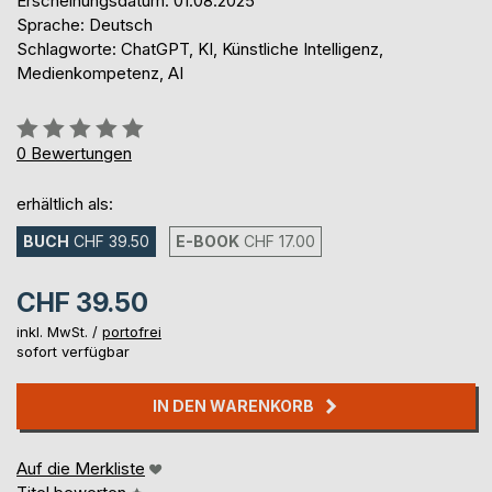
Erscheinungsdatum: 01.08.2025
Sprache: Deutsch
Schlagworte: ChatGPT, KI, Künstliche Intelligenz,
Medienkompetenz, AI
Bewertung::
0%
0
Bewertungen
erhältlich als:
BUCH
CHF 39.50
E-BOOK
CHF 17.00
CHF 39.50
inkl. MwSt. /
portofrei
sofort verfügbar
IN DEN WARENKORB
Auf die Merkliste