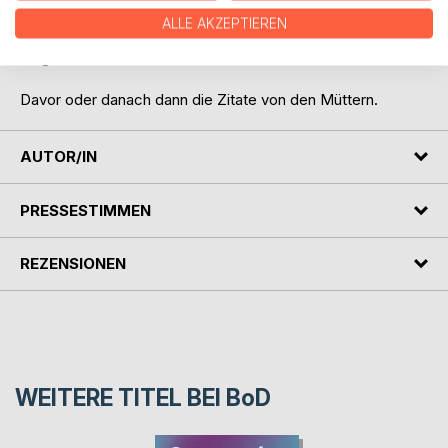
Großeltern, Lehrkräfte - alle, die verstehen wollen, wie KI
ALLE AKZEPTIEREN
unseren Alltag verändert und wie wir sinnvoll damit
umgehen können.
Davor oder danach dann die Zitate von den Müttern.
AUTOR/IN
PRESSESTIMMEN
REZENSIONEN
WEITERE TITEL BEI
BoD