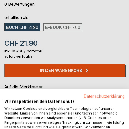
0%
0
Bewertungen
erhältlich als:
BUCH
CHF 21.90
E-BOOK
CHF 7.00
CHF 21.90
inkl. MwSt. /
portofrei
sofort verfügbar
IN DEN WARENKORB
Auf die Merkliste
Titel bewerten
Datenschutzerklärung
Wir respektieren den Datenschutz
Wir nutzen Cookies und vergleichbare Technologien auf unserer
Website. Einige von ihnen sind essenziell und technisch notwendig.
Daneben verwenden wir Analysemethoden (z. B. Cookies oder
Fingerprints sowie serverseitiges Tracking), um zu messen, wie häufig
unsere Seite besucht und wie sie genutzt wird. Wir verwenden