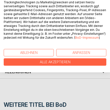
Trackingtechnologien zu Marketingzwecken und setzen hierzu
serverseitiges Tracking sowie auch Drittanbieter ein, wodurch ggf.
BESCHREIBUNG
geräteübergreifend Cookies, Fingerprints, Tracking-Pixel, IP-Adressen
sowie gehashte E-Mail-Adressen genutzt werden. Auf unserer Seite
betten wir zudem Drittinhalte von anderen Anbietern ein (Video-
In Hidden Tuscany - the secrets of Lunigiana, the author
Plattformen). Wir haben auf die weitere Datenverarbeitung und ein
etwaiges Tracking durch den Drittanbieter keinen Einfluss. Mit deiner
would like to take you on a personal journey through this
Einstellung willigst du in die oben beschriebenen Vorgänge ein. Du
mysterious, wonderful and truly inspiring region.
kannst deine Einwilligung (z. B. im Footer unter „Privacy-Einstellungen“)
jederzeit mit Wirkung für die Zukunft widerrufen. (
BoD-Impressum
)
AUTOR/IN
ABLEHNEN
ANPASSEN
PRESSESTIMMEN
ALLE AKZEPTIEREN
REZENSIONEN
WEITERE TITEL BEI
BoD