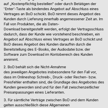
auf
„
Kostenpflichtig bestellen
“
oder durch Bet
ä
tigen der
'Enter'
‐
Taste als bindendes Angebot auf Abschluss eines
Vertrages an BoD schickt. BoD nimmt dieses Angebot des
Kunden durch Lieferung innerhalb angemessener Zeit an.
I
m
Fall von Produkten, die
als
Daten-
Download
bereitgestellt
werden, erfolgt der Vertragsschluss
dadurch, dass der Kunde wie vorstehend beschrieben, ein
Angebot auf Abschluss eines Vertrages an BoD schickt und
BoD dieses Angebot des Kunden daraufhin durch die
Bereitstellung des
E-
Books, der Audiodatei bzw. der
Software zum Download im Kontobereich des Kunden
annimmt.
2. BoD behält sich die
Nicht-
Annahme
des
jeweiligen
Angebotes insbesondere für den Fall vor,
dass
im Onlineshop
Schreib
‐
, Druck
‐
oder Rechen
- bzw.
Preis
fehler enthalten sind, die Grundlage des Angebotes des
Kunden geworden sind
und für den Fall zwischenzeitlicher
Preisanpassungen
eines
Lieferanten
.
3. Für
sämtliche Verträge
zwischen BoD und dem Kunden
gelten ausschließlich die
se
Allgemeinen