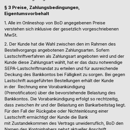
§ 3 Preise, Zahlungsbedingungen,
Eigentumsvorbehalt
1. Alle
im Onlineshop
von BoD angegebenen Preise
verstehen sich inklusive der gesetzlich vorgeschriebenen
MwSt.
2. Der Kunde hat die Wahl zwischen den im Rahmen des
Bestellvorgangs angebotenen Zahlungsarten.
Sofern
Lastschriftverfahren
als Zahlungsart angeboten wird
und der
Kunde diese Zahlungsart wählt
, hat er das dazu notwendige
SEPA
-
Lastschriftmandat zu erteilen und für ausreichende
Deckung des Bankkontos bei Fälligkeit zu sorgen. Bei gegen
Lastschrift ausgeführten Bestellungen erhält der Kunde
in
der
Rechnung eine Vorabank
ü
ndigung
(
Prenotification
)
ü
ber die bevorstehende Belastung des
Bankkontos. Die Vorabank
ü
ndigung erfolgt so rechtzeitig,
dass zwischen ihr und der Belastung ein Bankarbeitstag liegt.
Für den Fall der Rückgabe oder Nichteinlösung einer
Lastschrift ermächtigt der Kunde die Bank
mit
Zustandekommen des Vertrags
unwiderruflich, BoD
den
Namen des Kontoinhabers
nebst
aktuelle
r
Anschrift