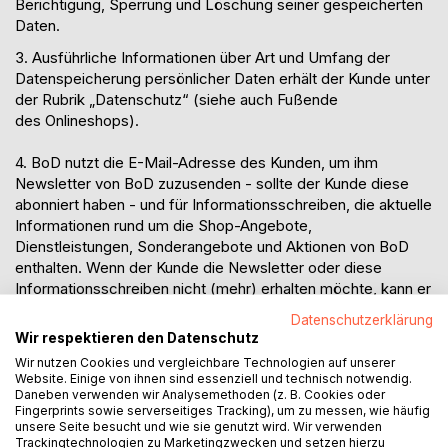
Berichtigung, Sperrung und Löschung seiner gespeicherten
Daten.
3
. Ausführliche Informationen über Art und Umfang der
Datenspeicherung persönlicher Daten erhält der Kunde unter
der Rubrik „Datenschutz“ (siehe auch Fußende
de
s
Onlineshops
).
4
. BoD nutzt die E-Mail-Adresse des Kunden, um ihm
Newsletter von BoD zuzusenden - sollte der Kunde diese
abonniert haben - und für Informationsschreiben, die aktuelle
Informationen rund um die Shop-Angebote,
Dienstleistungen, Sonderangebote und Aktionen von BoD
enthalten. Wenn der Kunde die Newsletter oder diese
Informationsschreiben nicht (mehr) erhalten möchte, kann er
diese jederzeit - über einen in der entsprechenden E-Mail
Datenschutzerklärung
integrierten Link und auch per E-Mail an die
Wir respektieren den Datenschutz
Adresse
datenschutz
@b
od
.de - kostenlos
Wir nutzen Cookies und vergleichbare Technologien auf unserer
abbestellen.
Zudem nutzt BoD die
E-Mail Adresse
des
Website. Einige von ihnen sind essenziell und technisch notwendig.
Kunden zur Weitergabe an den Versanddienstleister
Daneben verwenden wir Analysemethoden (z. B. Cookies oder
Fingerprints sowie serverseitiges Tracking), um zu messen, wie häufig
(näheres dazu in Ziffer 8 der
unsere Seite besucht und wie sie genutzt wird. Wir verwenden
Datenschutzerklärung:
https://www.bod.de/datenschutz
).
Trackingtechnologien zu Marketingzwecken und setzen hierzu