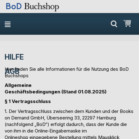
Direkt
Mei
zum
Inhalt
HILFE
Hier finden Sie alle Informationen für die Nutzung des BoD
AGB
Buchshops
Allgemeine
Geschäftsbedingungen
(Stand
01.08.2025
)
§ 1 Vertragsschluss
1. Der Vertrag
sschluss
zwischen dem Kunden und der Books
on Demand GmbH, Überseering 33, 22297 Hamburg
(nachfolgend „BoD“)
erfolgt
dadurch, dass der Kunde die
von ihm
in die Online
‐
Eingabemaske
im
Onlineshop
eingegebene Bestellung mittels Mausklick