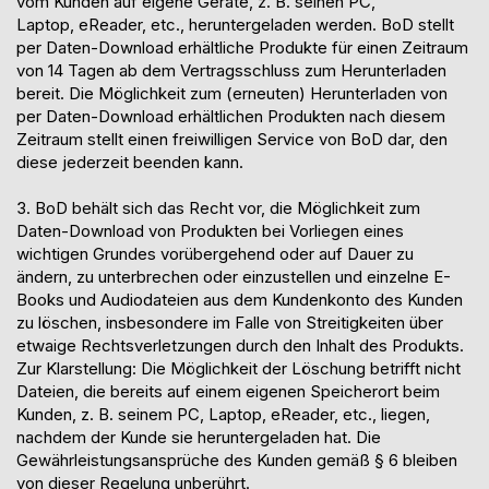
vom Kunden auf eigene Geräte, z. B. seinen PC,
Laptop,
eReader
, etc., heruntergeladen werden. BoD stellt
per Daten-Download erhältliche Produkte für einen Zeitraum
von 14 Tagen ab dem Vertragsschluss zum Herunterladen
bereit. Die Möglichkeit zum (erneuten) Herunterladen von
per Daten-Download erhältlichen Produkten nach diesem
Zeitraum stellt einen freiwilligen Service von BoD dar, den
diese jederzeit beenden kann.
3. BoD behält sich das Recht vor, die Möglichkeit zum
Daten-Download von Produkten
bei Vorliegen eines
wichtigen Grundes vorübergehend oder auf Dauer zu
ändern, zu unterbrechen oder einzustellen und einzelne
E-
Books und Audiodateien aus dem Kundenkonto des Kunden
zu löschen, insbesondere im Falle von Streitigkeiten über
etwaige Rechtsverletzungen durch den Inhalt des Produkts.
Zur Klarstellung: Die Möglichkeit der Löschung betrifft nicht
Dateien, die bereits auf einem eigenen Speicherort beim
Kunden, z. B. seinem PC, Laptop,
eReader
, etc., liegen,
nachdem der Kunde sie heruntergeladen hat. Die
Gewährleistungsansprüche des Kunden gemäß
§
6
bleiben
von dieser Regelung unberührt.