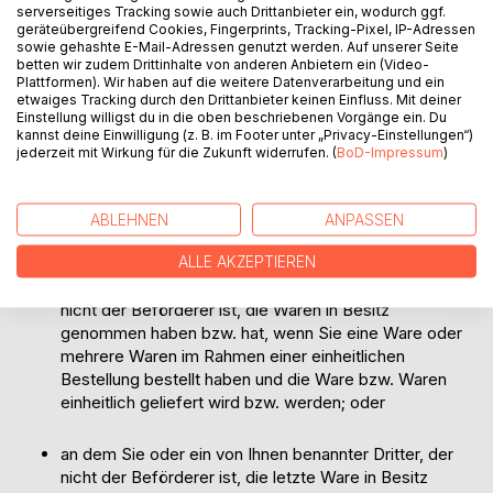
serverseitiges Tracking sowie auch Drittanbieter ein, wodurch ggf.
§
8
Widerrufsrecht bei Waren
geräteübergreifend Cookies, Fingerprints, Tracking-Pixel, IP-Adressen
sowie gehashte E-Mail-Adressen genutzt werden. Auf unserer Seite
betten wir zudem Drittinhalte von anderen Anbietern ein (Video-
Bei Verträgen über die Lieferung von Waren steht dem
Plattformen). Wir haben auf die weitere Datenverarbeitung und ein
etwaiges Tracking durch den Drittanbieter keinen Einfluss. Mit deiner
Kunden
gegenüber BoD
folgendes Widerrufsrecht zu:
Einstellung willigst du in die oben beschriebenen Vorgänge ein. Du
--- Widerrufsbelehrung ---
kannst deine Einwilligung (z. B. im Footer unter „Privacy-Einstellungen“)
jederzeit mit Wirkung für die Zukunft widerrufen. (
BoD-Impressum
)
Widerrufsrecht
Sie haben das Recht, binnen vierzehn Tagen ohne Angabe
ABLEHNEN
ANPASSEN
von Gründen diesen Vertrag zu widerrufen. Die
Widerrufsfrist beträgt vierzehn Tage ab dem Tag,
ALLE AKZEPTIEREN
an dem Sie oder ein von Ihnen benannter Dritter, der
nicht der Beförderer ist, die Waren in Besitz
genommen haben bzw. hat, wenn Sie eine Ware oder
mehrere Waren im Rahmen einer einheitlichen
Bestellung bestellt haben und die Ware bzw. Waren
einheitlich geliefert wird bzw. werden; oder
an dem Sie oder ein von Ihnen benannter Dritter, der
nicht der Beförderer ist, die letzte Ware in Besitz