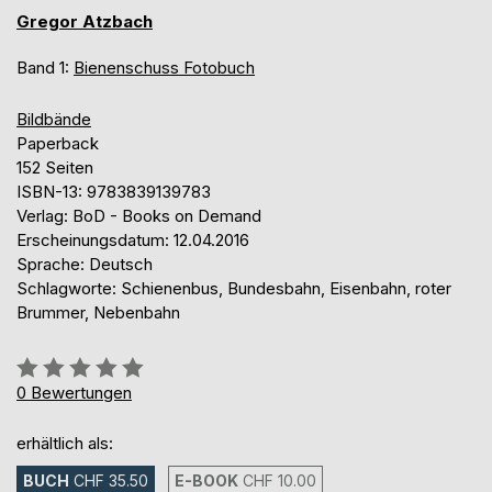
Gregor Atzbach
Band 1:
Bienenschuss Fotobuch
Bildbände
Paperback
152 Seiten
ISBN-13: 9783839139783
Verlag: BoD - Books on Demand
Erscheinungsdatum: 12.04.2016
Sprache: Deutsch
Schlagworte: Schienenbus, Bundesbahn, Eisenbahn, roter
Brummer, Nebenbahn
Bewertung::
0%
0
Bewertungen
erhältlich als:
BUCH
CHF 35.50
E-BOOK
CHF 10.00