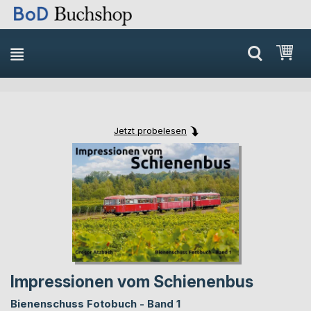
Direkt
Mei
zum
Inhalt
Jetzt probelesen
Skip
Skip
to
to
the
the
end
beginning
of
of
the
the
images
images
gallery
gallery
Impressionen vom Schienenbus
Bienenschuss Fotobuch - Band 1