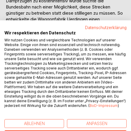
Dampfzügen zu kostenintensiv wurde suchte die
Bundesbahn nach einer Möglichkeit, diese Strecken
günstiger zu betreiben statt diese stilllegen zu müssen. So
entwickelte die Waggonfabrik Uerdingen einen
einmotorigen Schienenbus (VT95), der später in Serie
Datenschutzerklärung
gebaut wurde. Mit diesem konnte damals die eine oder
Wir respektieren den Datenschutz
andere Streckenstilllegung verhindert oder zumindest
Wir nutzen Cookies und vergleichbare Technologien auf unserer
verzögert werden. Dieser einmotorige „rote Brummer“
Website. Einige von ihnen sind essenziell und technisch notwendig.
Daneben verwenden wir Analysemethoden (z. B. Cookies oder
hatte jedoch ein paar Nachteile. Der Motorwagen musste
Fingerprints sowie serverseitiges Tracking), um zu messen, wie häufig
am Endbahnhof an das andere Ende umgesetzt werden
unsere Seite besucht und wie sie genutzt wird. Wir verwenden
und die Leistung des Motors war nicht für alle Stecken
Trackingtechnologien zu Marketingzwecken und setzen hierzu
ausreichend. Daraus entstand Handlungsbedarf und
serverseitiges Tracking sowie auch Drittanbieter ein, wodurch ggf.
geräteübergreifend Cookies, Fingerprints, Tracking-Pixel, IP-Adressen
schließlich wurde ein zweimotoriger Schienenbus - der
sowie gehashte E-Mail-Adressen genutzt werden. Auf unserer Seite
VT98 - entwickelt. Dieser war ab Ende der 50er Jahre bis
betten wir zudem Drittinhalte von anderen Anbietern ein (Video-
teilweise zur Jahrtausendwende auf den Westdeutschen
Plattformen). Wir haben auf die weitere Datenverarbeitung und ein
etwaiges Tracking durch den Drittanbieter keinen Einfluss. Mit deiner
Nebenbahnen anzutreffen.
Einstellung willigst du in die oben beschriebenen Vorgänge ein. Du
kannst deine Einwilligung (z. B. im Footer unter „Privacy-Einstellungen“)
Dieses Buch möchte den Leser in diese Zeit
jederzeit mit Wirkung für die Zukunft widerrufen. (
BoD-Impressum
)
zurückversetzen:
- in die Zeit der Schienenbusse bei der Bundesbahn
- mit einem Blick in Bahnbetriebswerke
ABLEHNEN
ANPASSEN
- Vereine die mit Schienenbussen Sonderfahrten