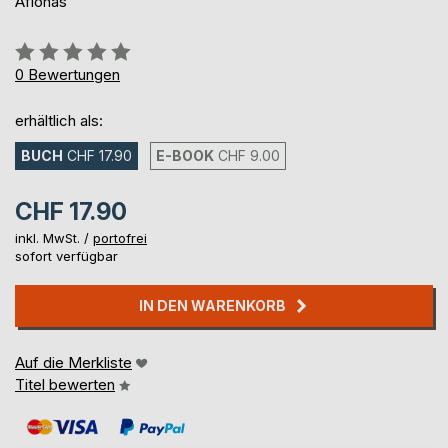
Afionas
Bewertung::
0%
0
Bewertungen
erhältlich als:
BUCH
CHF 17.90
E-BOOK
CHF 9.00
CHF 17.90
inkl. MwSt. /
portofrei
sofort verfügbar
IN DEN WARENKORB
Auf die Merkliste
Titel bewerten