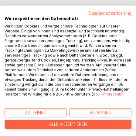
Datenschutzerklärung
Wir respektieren den Datenschutz
Wir nutzen Cookies und vergleichbare Technologien auf unserer
BESCHREIBUNG
Website. Einige von ihnen sind essenziell und technisch notwendig.
Daneben verwenden wir Analysemethoden (z. B. Cookies oder
Fingerprints sowie serverseitiges Tracking), um zu messen, wie häufig
»Und als ich sah, wer es war, wünschte ich mir, ich hätte
unsere Seite besucht und wie sie genutzt wird. Wir verwenden
Trackingtechnologien zu Marketingzwecken und setzen hierzu
nie so tief in die düstere korfiotische Seele blicken
serverseitiges Tracking sowie auch Drittanbieter ein, wodurch ggf.
können.«
geräteübergreifend Cookies, Fingerprints, Tracking-Pixel, IP-Adressen
sowie gehashte E-Mail-Adressen genutzt werden. Auf unserer Seite
Ein Hotel am Meer in Agios Georgios, Korfu: Während
betten wir zudem Drittinhalte von anderen Anbietern ein (Video-
Plattformen). Wir haben auf die weitere Datenverarbeitung und ein
Touristen an der Bar einen Ouzo trinken oder im Pool
etwaiges Tracking durch den Drittanbieter keinen Einfluss. Mit deiner
schwimmen, liegt der deutsche Urlauber Hartmut Rahn
Einstellung willigst du in die oben beschriebenen Vorgänge ein. Du
daneben auf einer Sonnenliege. Er ist seit Stunden tot. Ein
kannst deine Einwilligung (z. B. im Footer unter „Privacy-Einstellungen“)
jederzeit mit Wirkung für die Zukunft widerrufen. (
BoD-Impressum
)
Hotelgast, der Journalist Demian Baldvin, beginnt sich für
den Todesfall zu interessieren. Er macht Bekanntschaft mit
der merkwürdigen Witwe Lily, der launischen Barfrau Stella,
ABLEHNEN
ANPASSEN
der hübschen Schwedin Ingrid - und allmählich erhält er
einen Einblick hinter die Fassade der Urlaubsidylle ...
ALLE AKZEPTIEREN
Ionische-Epen.de