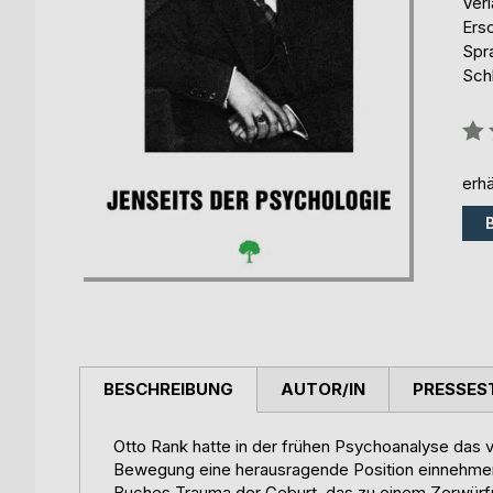
Ver
Ers
Spr
Sch
Bew
0%
erhä
BESCHREIBUNG
AUTOR/IN
PRESSES
Otto Rank hatte in der frühen Psychoanalyse das v
Bewegung eine herausragende Position einnehmen 
Buches Trauma der Geburt, das zu einem Zerwürfni