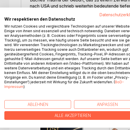
nach USA und schrieb weiterhin bedeutende tiefe
Philosophie, Literatur und Ethnologie.
Datenschutzerk
Wir respektieren den Datenschutz
Amerika sollte seine neue Heimat werden, aber a
Wir nutzen Cookies und vergleichbare Technologien auf unserer Website
verleugnet. In dem Buch Jenseits der Psychologie
Einige von ihnen sind essenziell und technisch notwendig. Daneben ver
wir Analysemethoden (z. B. Cookies oder Fingerprints sowie serverseitig
Psyche zusammen. Seine Überzeugung war, die P
Tracking), um zu messen, wie häufig unsere Seite besucht und wie sie ge
wird. Wir verwenden Trackingtechnologien zu Marketingzwecken und se
Mein Lebenswerk ist beendet. Die Gegenstände mei
hierzu serverseitiges Tracking sowie auch Drittanbieter ein, wodurch ggf.
geräteübergreifend Cookies, Fingerprints, Tracking-Pixel, IP-Adressen s
erscheinen nochmals auf der Bühne, und zwar nic
gehashte E-Mail-Adressen genutzt werden. Auf unserer Seite betten wir
Maske, nachdem der Vorhang gefallen ist, unbeklei
Drittinhalte von anderen Anbietern ein (Video-Plattformen). Wir haben auf
als menschliche Wesen, die keines Interpreten be
weitere Datenverarbeitung und ein etwaiges Tracking durch den Drittanbi
keinen Einfluss. Mit deiner Einstellung willigst du in die oben beschriebe
Vorgänge ein. Du kannst deine Einwilligung (z. B. im Footer unter „Privacy-
Einstellungen“) jederzeit mit Wirkung für die Zukunft widerrufen. (
BoD-
Impressum
)
WEITERE TITEL BEI
Bo
ABLEHNEN
ANPASSEN
ALLE AKZEPTIEREN