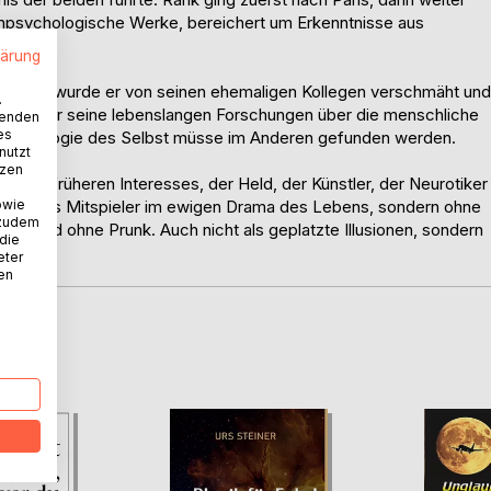
npsychologische Werke, bereichert um Erkenntnisse aus
lärung
uch hier wurde er von seinen ehemaligen Kollegen verschmäht und
.
 fasst er seine lebenslangen Forschungen über die menschliche
wenden
es
sychologie des Selbst müsse im Anderen gefunden werden.
nutzt
tzen
nes früheren Interesses, der Held, der Künstler, der Neurotiker
owie
ht nur als Mitspieler im ewigen Drama des Lebens, sondern ohne
 zudem
det und ohne Prunk. Auch nicht als geplatzte Illusionen, sondern
 die
dürfen.
eter
nen
D