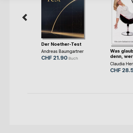
Der Noether-Test
Selbst
Was glaub
Andreas Baumgartner
denn, wer
CHF 21.90
Buch
 Lonski
Claudia He
CHF 28.
Buch
-Book