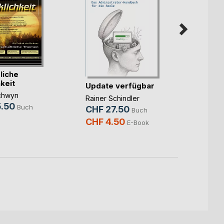
Präfe
liche
Inakti
keit
Update verfügbar
Laura 
chwyn
Rainer Schindler
CHF 
.50
Buch
CHF 27.50
Buch
CHF 4.50
E-Book