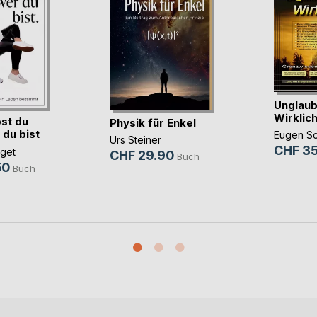
Unglaub
Wirklich
st du
Physik für Enkel
 du bist
Eugen S
Urs Steiner
CHF 35
rget
CHF 29.90
Buch
50
Buch