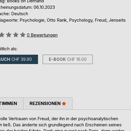
lag: Books on Demand
cheinungsdatum: 06.10.2023
ache: Deutsch
lagworte: Psychologie, Otto Rank, Psychology, Freud, Jenseits
ertung::
0
Bewertungen
ltlich als:
BUCH
CHF 39.90
E-BOOK
CHF 16.00
TIMMEN
REZENSIONEN
olle Vertrauen von Freud, der ihn in der psychoanalytischen
ließ. Das änderte sich grundlegend nach Erscheinen seines
s der beiden führte. Rank ging zuerst nach Paris, dann weiter