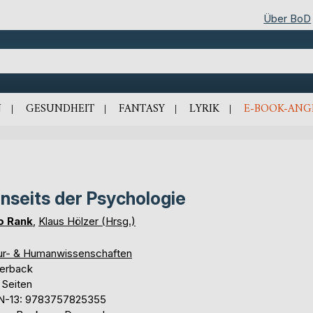
Über BoD
N
GESUNDHEIT
FANTASY
LYRIK
E-BOOK-ANG
nseits der Psychologie
o Rank
,
Klaus Hölzer (Hrsg.)
ur- & Humanwissenschaften
erback
 Seiten
N-13: 9783757825355