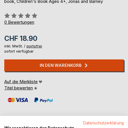
book, Children's Book Ages 4+, Jonas and Barney
Bewertung::
0%
0
Bewertungen
CHF 18.90
inkl. MwSt. /
portofrei
sofort verfügbar
IN DEN WARENKORB
Auf die Merkliste
Titel bewerten
Datenschutzerklärung