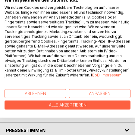
Wir respektieren den Datenschutz
BESCHREIBUNG
Wir nutzen Cookies und vergleichbare Technologien auf unserer
Website. Einige von ihnen sind essenziell und technisch notwendig.
Daneben verwenden wir Analysemethoden (z. B. Cookies oder
Jonas loves to tidy up - and his dog Barney is always ready
Fingerprints sowie serverseitiges Tracking), um zu messen, wie häufig
unsere Seite besucht und wie sie genutzt wird. Wir verwenden
to help.
Trackingtechnologien zu Marketingzwecken und setzen hierzu
Together they discover exciting places like the garden, the
serverseitiges Tracking sowie auch Drittanbieter ein, wodurch ggf.
supermarket, and the zoo, while playfully learning why
geräteübergreifend Cookies, Fingerprints, Tracking-Pixel, IP-Adressen
order, consideration, and caring for the environment are so
sowie gehashte E-Mail-Adressen genutzt werden. Auf unserer Seite
betten wir zudem Drittinhalte von anderen Anbietern ein (Video-
important.
Plattformen). Wir haben auf die weitere Datenverarbeitung und ein
etwaiges Tracking durch den Drittanbieter keinen Einfluss. Mit deiner
This creative coloring book with lovingly designed scenes
Einstellung willigst du in die oben beschriebenen Vorgänge ein. Du
kannst deine Einwilligung (z. B. im Footer unter „Privacy-Einstellungen“)
invites children aged 4 and up not only to color, but also to
jederzeit mit Wirkung für die Zukunft widerrufen. (
BoD-Impressum
)
join Jonas and Barney in feeling, reflecting, and thinking
about the little things that shape their everyday lives.
ABLEHNEN
ANPASSEN
A coloring book that is fun while also teaching values.
ALLE AKZEPTIEREN
AUTOR/IN
PRESSESTIMMEN