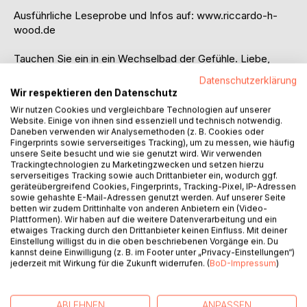
Ausführliche Leseprobe und Infos auf: www.riccardo-h-
wood.de
Tauchen Sie ein in ein Wechselbad der Gefühle. Liebe,
Liebesschmerz, Erotik, Leidenschaft, Glücksmomente und
Datenschutzerklärung
sinnliche Passagen, gepaart mit spannenden und auch
Wir respektieren den Datenschutz
traurigen, ergreifenden Momenten.
Wir nutzen Cookies und vergleichbare Technologien auf unserer
Begleiten Sie Julian, den erfolgreichen, gut aussehenden
Website. Einige von ihnen sind essenziell und technisch notwendig.
Stararchitekten, auf dem steinigen Weg zum großen Glück.
Daneben verwenden wir Analysemethoden (z. B. Cookies oder
Fingerprints sowie serverseitiges Tracking), um zu messen, wie häufig
Von Amors Pfeil gleich mehrfach getroffen, wird Julian zum
unsere Seite besucht und wie sie genutzt wird. Wir verwenden
Spielball des Schicksals.
Trackingtechnologien zu Marketingzwecken und setzen hierzu
serverseitiges Tracking sowie auch Drittanbieter ein, wodurch ggf.
geräteübergreifend Cookies, Fingerprints, Tracking-Pixel, IP-Adressen
Lassen Sie sich entführen in das maritime Flair der Insel
sowie gehashte E-Mail-Adressen genutzt werden. Auf unserer Seite
Mallorca. Nehmen Sie teil an Julians Leben in seiner neuen
betten wir zudem Drittinhalte von anderen Anbietern ein (Video-
Villa, hoch oben in den Bergen, über dem Hafen von Port
Plattformen). Wir haben auf die weitere Datenverarbeitung und ein
Andratx.
etwaiges Tracking durch den Drittanbieter keinen Einfluss. Mit deiner
Einstellung willigst du in die oben beschriebenen Vorgänge ein. Du
kannst deine Einwilligung (z. B. im Footer unter „Privacy-Einstellungen“)
Bekommt die freche ___ wirklich ein paar Klapse auf ihren
jederzeit mit Wirkung für die Zukunft widerrufen. (
BoD-Impressum
)
nackten Po?
Kann man aus Versehen mit der falschen Frau schlafen?
Gibt es die echte und die wahre Liebe?
ABLEHNEN
ANPASSEN