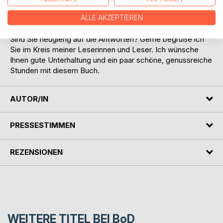
Vom großen Glück zur großen Katastrophe?
Wird ___ den Kampf um Leben und Tod gewinnen?
ALLE AKZEPTIEREN
Sind Sie neugierig auf die Antworten? Gerne begrüße ich
Sie im Kreis meiner Leserinnen und Leser. Ich wünsche
Ihnen gute Unterhaltung und ein paar schöne, genussreiche
Stunden mit diesem Buch.
AUTOR/IN
PRESSESTIMMEN
REZENSIONEN
WEITERE TITEL BEI
BoD