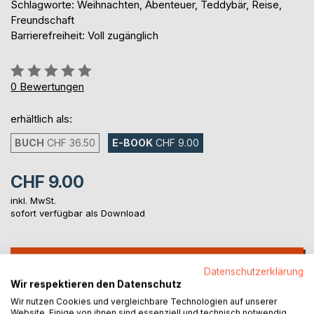
Schlagworte: Weihnachten, Abenteuer, Teddybär, Reise,
Freundschaft
Barrierefreiheit: Voll zugänglich
Bewertung::
0%
0
Bewertungen
erhältlich als:
BUCH
CHF 36.50
E-BOOK
CHF 9.00
CHF 9.00
inkl. MwSt.
sofort verfügbar als Download
IN DEN WARENKORB
Datenschutzerklärung
Wir respektieren den Datenschutz
Auf die Merkliste
Wir nutzen Cookies und vergleichbare Technologien auf unserer
Website. Einige von ihnen sind essenziell und technisch notwendig.