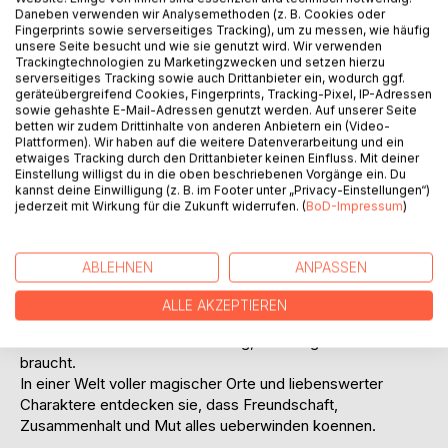
Titel bewerten
Daneben verwenden wir Analysemethoden (z. B. Cookies oder
Fingerprints sowie serverseitiges Tracking), um zu messen, wie häufig
unsere Seite besucht und wie sie genutzt wird. Wir verwenden
Trackingtechnologien zu Marketingzwecken und setzen hierzu
serverseitiges Tracking sowie auch Drittanbieter ein, wodurch ggf.
geräteübergreifend Cookies, Fingerprints, Tracking-Pixel, IP-Adressen
sowie gehashte E-Mail-Adressen genutzt werden. Auf unserer Seite
betten wir zudem Drittinhalte von anderen Anbietern ein (Video-
Plattformen). Wir haben auf die weitere Datenverarbeitung und ein
BESCHREIBUNG
etwaiges Tracking durch den Drittanbieter keinen Einfluss. Mit deiner
Einstellung willigst du in die oben beschriebenen Vorgänge ein. Du
kannst deine Einwilligung (z. B. im Footer unter „Privacy-Einstellungen“)
jederzeit mit Wirkung für die Zukunft widerrufen. (
BoD-Impressum
)
Ein Abenteuer wie kein anderes!
Kaept'n Schneckibaer, ein mutiger Teddybaer mit einem
Schneckenhaus auf dem Ruecken, begibt sich mit seiner
ABLEHNEN
ANPASSEN
Crew auf eine aufregende Reise, um das
Zuckerwattenland zu retten. Gemeinsam trotzen sie
ALLE AKZEPTIEREN
gefaehrlichen Nebelwaeldern, mysterioesen Zauberpilzen
und einem kranken Wolkenkoenig, der dringend ihre Hilfe
braucht.
In einer Welt voller magischer Orte und liebenswerter
Charaktere entdecken sie, dass Freundschaft,
Zusammenhalt und Mut alles ueberwinden koennen.