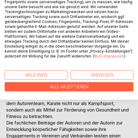
Fingerprints sowie serverseitiges Tracking), um zu messen, wie häufig
Titel bewerten
unsere Seite besucht und wie sie genutzt wird. Wir verwenden
Trackingtechnologien zu Marketingzwecken und setzen hierzu
serverseitiges Tracking sowie auch Drittanbieter ein, wodurch ggf.
geräteübergreifend Cookies, Fingerprints, Tracking-Pixel, IP-Adressen
sowie gehashte E-Mail-Adressen genutzt werden. Auf unserer Seite
betten wir zudem Drittinhalte von anderen Anbietern ein (Video-
Plattformen). Wir haben auf die weitere Datenverarbeitung und ein
etwaiges Tracking durch den Drittanbieter keinen Einfluss. Mit deiner
Einstellung willigst du in die oben beschriebenen Vorgänge ein. Du
kannst deine Einwilligung (z. B. im Footer unter „Privacy-Einstellungen“)
BESCHREIBUNG
jederzeit mit Wirkung für die Zukunft widerrufen. (
BoD-Impressum
)
Das Autorenteam hat seine Expertise im Karate auf Grund
ABLEHNEN
ANPASSEN
seiner Trainertätigkeit und zahlreichen Wettkampferfolgen,
insbesondere in Kata und Kumite, untermauert.
ALLE AKZEPTIEREN
Es vereint technische, sportliche und
gesundheitswissenschaftliche Expertise. Dies ermöglicht
dem Autorenteam, Karate nicht nur als Kampfsport,
sondern auch als Mittel zur Förderung von Gesundheit und
Fitness zu betrachten.
Die fachlichen Beiträge der Autoren und der Autorin zur
Entwicklung körperlicher Fähigkeiten sowie ihre
Engagements in Vereinen und Verbänden leisten einen