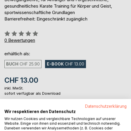
gesundheitliches Karate Training für Körper und Geist,
sportwissenschaftliche Grundlagen
Barrierefreiheit: Eingeschränkt zugänglich
Bewertung::
0%
0
Bewertungen
erhältlich als:
BUCH
CHF 25.90
E-BOOK
CHF 13.00
CHF 13.00
inkl. MwSt.
sofort verfügbar als Download
Datenschutzerklärung
Wir respektieren den Datenschutz
IN DEN WARENKORB
Wir nutzen Cookies und vergleichbare Technologien auf unserer
Website. Einige von ihnen sind essenziell und technisch notwendig.
Daneben verwenden wir Analysemethoden (z. B. Cookies oder
Auf die Merkliste