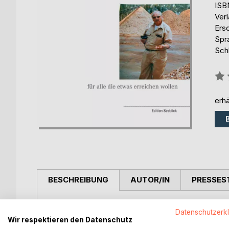
ISB
Ver
Ers
Spr
Schl
Bew
0%
erhä
BESCHREIBUNG
AUTOR/IN
PRESSES
Karl John ist jetzt 86 und hellwach, aus seinem Ge
Datenschutzerk
hier aufgezeichneten Erinnerungen enthalten eine
Wir respektieren den Datenschutz
im Ausland sein Glück suchen, hier lesen Sie, wie