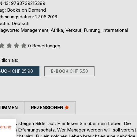
N-13: 9783739215389
lag: Books on Demand
cheinungsdatum: 27.06.2016
ache: Deutsch
agworte: Management, Afrika, Verkauf, Führung, international
ertung::
0
Bewertungen
ltlich als:
BUCH
CHF 25.90
E-BOOK
CHF 5.50
TIMMEN
REZENSIONEN
dächtnis steigen Bilder auf. Hier lesen Sie über sein Leben. Die
lärung
n großen Erfahrungsschatz. Wer Manager werden will, soll vorerst
 es gemacht wird. Für ein solches Leben braucht es eine gehörige