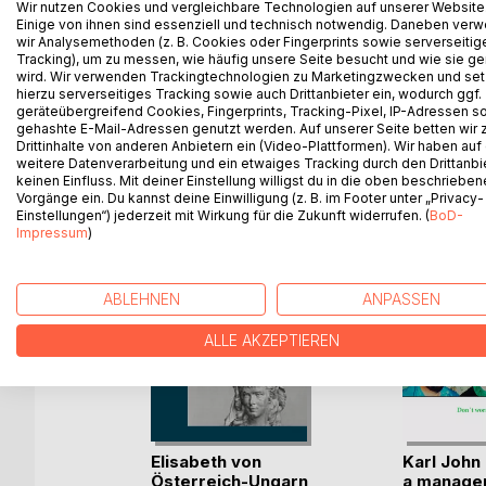
Wir nutzen Cookies und vergleichbare Technologien auf unserer Website
Portion Mut, Menschenkenntnis, Anpassungswillen 
Einige von ihnen sind essenziell und technisch notwendig. Daneben ver
ein Talent, sich selber zu führen und andere mitz
wir Analysemethoden (z. B. Cookies oder Fingerprints sowie serverseitig
Tracking), um zu messen, wie häufig unsere Seite besucht und wie sie ge
unter schwierigen Umständen.
wird. Wir verwenden Trackingtechnologien zu Marketingzwecken und se
hierzu serverseitiges Tracking sowie auch Drittanbieter ein, wodurch ggf.
geräteübergreifend Cookies, Fingerprints, Tracking-Pixel, IP-Adressen s
gehashte E-Mail-Adressen genutzt werden. Auf unserer Seite betten wir
Drittinhalte von anderen Anbietern ein (Video-Plattformen). Wir haben auf
WEITERE TITEL BEI
Bo
weitere Datenverarbeitung und ein etwaiges Tracking durch den Drittanbi
keinen Einfluss. Mit deiner Einstellung willigst du in die oben beschriebe
Vorgänge ein. Du kannst deine Einwilligung (z. B. im Footer unter „Privacy-
Einstellungen“) jederzeit mit Wirkung für die Zukunft widerrufen. (
BoD-
Impressum
)
ABLEHNEN
ANPASSEN
ALLE AKZEPTIEREN
Elisabeth von
Karl Joh
Österreich-Ungarn
a manage