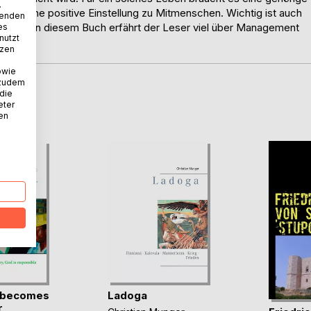
.
und eine positive Einstellung zu Mitmenschen. Wichtig ist auch
wenden
uziehen. In diesem Buch erfährt der Leser viel über Management
es
nutzt
tzen
owie
 zudem
 die
D
eter
nen
n becomes
Ladoga
r