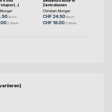
h II von
Seidenstrasse in
Seide
'stupor(...)
Zentralasien
China
n Munger
Christian Munger
Christ
.50
CHF 24.50
CHF 
Buch
Buch
.00
CHF 16.00
CHF 
E-Book
E-Book
variieren)