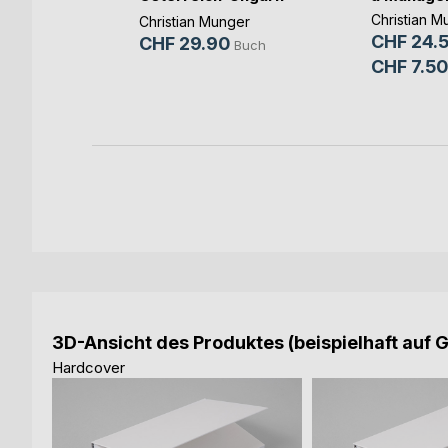
in Tag
"Sisi"
Christian M
en
Christian Munger
CHF 24.
CHF 29.90
Buch
CHF 7.50
Buch
-Book
3D-Ansicht des Produktes (beispielhaft auf 
Hardcover