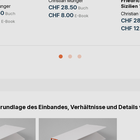
Friedric
Christian Munger
Sizilien 
unger
CHF 28.50
Buch
50
Buch
Christia
CHF 8.00
E-Book
CHF 28
E-Book
CHF 12
Grundlage des Einbandes, Verhältnisse und Details 