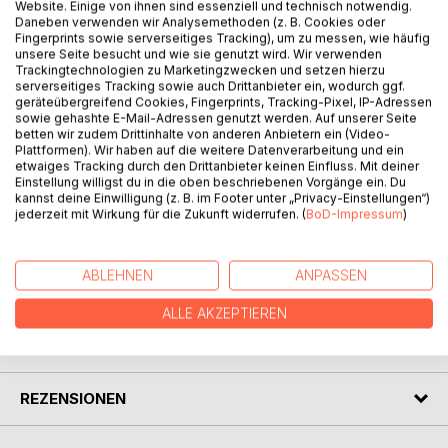
Website. Einige von ihnen sind essenziell und technisch notwendig.
Daneben verwenden wir Analysemethoden (z. B. Cookies oder
Fingerprints sowie serverseitiges Tracking), um zu messen, wie häufig
BESCHREIBUNG
unsere Seite besucht und wie sie genutzt wird. Wir verwenden
Trackingtechnologien zu Marketingzwecken und setzen hierzu
serverseitiges Tracking sowie auch Drittanbieter ein, wodurch ggf.
geräteübergreifend Cookies, Fingerprints, Tracking-Pixel, IP-Adressen
Bereiten Sie zu, was vor Ihrer Haustür wächst: Dieses
sowie gehashte E-Mail-Adressen genutzt werden. Auf unserer Seite
Kochbuch geht mit Ihnen diesen Weg, und zwar vom Feld
betten wir zudem Drittinhalte von anderen Anbietern ein (Video-
bis auf den Teller. Fünfzig leicht verständliche Rezepte
Plattformen). Wir haben auf die weitere Datenverarbeitung und ein
etwaiges Tracking durch den Drittanbieter keinen Einfluss. Mit deiner
zeigen Ihnen, wie Sie Geschmäcker zaubern. So erfreuen
Einstellung willigst du in die oben beschriebenen Vorgänge ein. Du
Sie sich und Ihre Lieben. Überzeugen Sie sich, wie gesund
kannst deine Einwilligung (z. B. im Footer unter „Privacy-Einstellungen“)
und bekömmlich das ist. Probieren Sie beispielsweise:
jederzeit mit Wirkung für die Zukunft widerrufen. (
BoD-Impressum
)
Tomaten mögen es feurig mit Gnocchi!
ABLEHNEN
ANPASSEN
AUTOR/IN
ALLE AKZEPTIEREN
PRESSESTIMMEN
REZENSIONEN