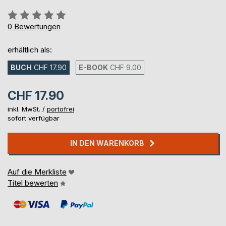
Bewertung::
0%
0
Bewertungen
erhältlich als:
BUCH
CHF 17.90
E-BOOK
CHF 9.00
CHF 17.90
inkl. MwSt. /
portofrei
sofort verfügbar
IN DEN WARENKORB
Auf die Merkliste
Titel bewerten