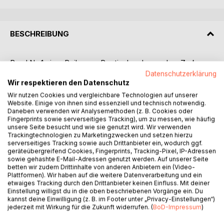
BESCHREIBUNG
Band Nr. 1 einer Reihe von Poetischen Legenden. Zorko,
der Poet verliert seine junge Geliebte, Zina, durch eine
Datenschutzerklärung
Wir respektieren den Datenschutz
brutale Entführung. Durch einen freundlichen Hinweis findet
er Zugang zur Eiswelt der Königin Nora und des Königs
Wir nutzen Cookies und vergleichbare Technologien auf unserer
Website. Einige von ihnen sind essenziell und technisch notwendig.
Noro. Seine vorgetragene Ballade über seinen
Daneben verwenden wir Analysemethoden (z. B. Cookies oder
schmerzhaften Verlust erweicht das Herz der Königin Nora.
Fingerprints sowie serverseitiges Tracking), um zu messen, wie häufig
Durch sie erfährt er über die Entführung Zinas, und sie
unsere Seite besucht und wie sie genutzt wird. Wir verwenden
Trackingtechnologien zu Marketingzwecken und setzen hierzu
verhilft ihm zu seinem Weg zum Niemandsland, wo Zina
serverseitiges Tracking sowie auch Drittanbieter ein, wodurch ggf.
vom Tyrannen Hinod gefangengehalten wird.
geräteübergreifend Cookies, Fingerprints, Tracking-Pixel, IP-Adressen
Durch viele Hindernisse, Versuchungen, und Gefahren einer
sowie gehashte E-Mail-Adressen genutzt werden. Auf unserer Seite
langen Reise durch das Labyrinth des Niemandslandes
betten wir zudem Drittinhalte von anderen Anbietern ein (Video-
Plattformen). Wir haben auf die weitere Datenverarbeitung und ein
stürzt ein erscchöpfter Zorko in einen Erdspalt. Im Land der
etwaiges Tracking durch den Drittanbieter keinen Einfluss. Mit deiner
Niemandsland - Amazonen wird ihm geholfen. Königin Ama
Einstellung willigst du in die oben beschriebenen Vorgänge ein. Du
und ihre kriegerischen Amazonen sind von Zorkos
kannst deine Einwilligung (z. B. im Footer unter „Privacy-Einstellungen“)
jederzeit mit Wirkung für die Zukunft widerrufen. (
BoD-Impressum
)
Liebesballade für seine entführte Zina sehr berührt . Als
Gast wird er nicht nur geheilt von seinem Sturz, sndern