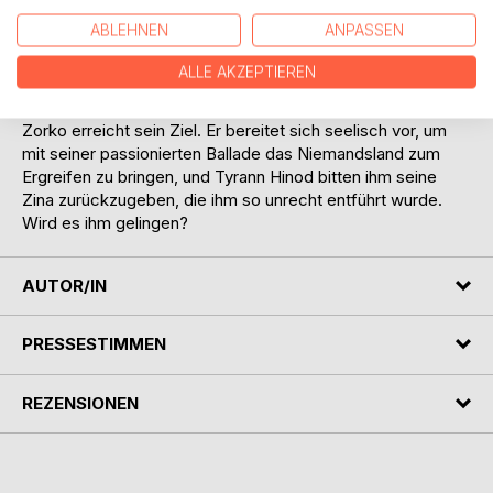
auch fürstlich bewirtet. Königin Ama deutet ihm den
ABLEHNEN
ANPASSEN
richtigen Weg. Nur durch die Törbögen des
Niemandslandes kann er zum Eingang des Palastes des
ALLE AKZEPTIEREN
Königs Hinod, dem erbarmungslosen Tyrann des
Niemandslandes, gelangen.
Zorko erreicht sein Ziel. Er bereitet sich seelisch vor, um
mit seiner passionierten Ballade das Niemandsland zum
Ergreifen zu bringen, und Tyrann Hinod bitten ihm seine
Zina zurückzugeben, die ihm so unrecht entführt wurde.
Wird es ihm gelingen?
AUTOR/IN
PRESSESTIMMEN
REZENSIONEN