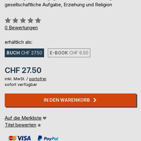
gesellschaftliche Aufgabe, Erziehung und Religion
Bewertung::
0%
0
Bewertungen
erhältlich als:
BUCH
CHF 27.50
E-BOOK
CHF 6.50
CHF 27.50
inkl. MwSt. /
portofrei
sofort verfügbar
IN DEN WARENKORB
Auf die Merkliste
Titel bewerten