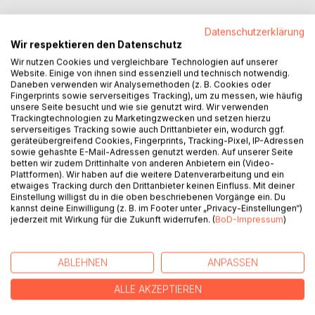
Datenschutzerklärung
Wir respektieren den Datenschutz
Wir nutzen Cookies und vergleichbare Technologien auf unserer
BESCHREIBUNG
Website. Einige von ihnen sind essenziell und technisch notwendig.
Daneben verwenden wir Analysemethoden (z. B. Cookies oder
Fingerprints sowie serverseitiges Tracking), um zu messen, wie häufig
unsere Seite besucht und wie sie genutzt wird. Wir verwenden
Das autobiographische Sachbuch "Konsequente Liebe -
Trackingtechnologien zu Marketingzwecken und setzen hierzu
Liebevolle Konsequenz" beschreibt die für den Autor
serverseitiges Tracking sowie auch Drittanbieter ein, wodurch ggf.
wesentlichen, Säulen der Erziehung. Er beschreibt
geräteübergreifend Cookies, Fingerprints, Tracking-Pixel, IP-Adressen
sowie gehashte E-Mail-Adressen genutzt werden. Auf unserer Seite
entsprechende Erfahrungen, die er als Sohn, Vater, Lehrer
betten wir zudem Drittinhalte von anderen Anbietern ein (Video-
und Schulleiter gemacht hat.
Plattformen). Wir haben auf die weitere Datenverarbeitung und ein
Ausgangspunkt für die Konsequente Liebe (Teil A) ist das
etwaiges Tracking durch den Drittanbieter keinen Einfluss. Mit deiner
Einstellung willigst du in die oben beschriebenen Vorgänge ein. Du
Gleichnis vom barmherzigen Vater, Ausgangspunkt der
kannst deine Einwilligung (z. B. im Footer unter „Privacy-Einstellungen“)
Liebevollen Konsequenz (Teil B) sind die Zehn Gebote.
jederzeit mit Wirkung für die Zukunft widerrufen. (
BoD-Impressum
)
Im dritten Teil, in dem es um die Umsetzung im Alltag geht,
werden die beiden Säulen zusammengeführt.
ABLEHNEN
ANPASSEN
AUTOR/IN
ALLE AKZEPTIEREN