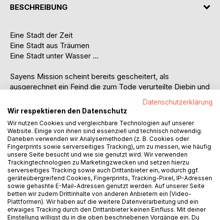
BESCHREIBUNG
Eine Stadt der Zeit
Eine Stadt aus Träumen
Eine Stadt unter Wasser ...
Sayens Mission scheint bereits gescheitert, als
ausgerechnet ein Feind die zum Tode verurteilte Diebin und
ihre Mannschaft aus dem Verlies der Regierung befreit.
Datenschutzerklärung
Ungeachtet der Gefahr für ihr eigenes Leben setzen die
Wir respektieren den Datenschutz
Freunde ihre Suche nach dem magischen Buch fort, um
Wir nutzen Cookies und vergleichbare Technologien auf unserer
damit die Kämpfe zwischen den Städten, den
Website. Einige von ihnen sind essenziell und technisch notwendig.
Freiheitskämpfern und der Regierung endgültig zu
Daneben verwenden wir Analysemethoden (z. B. Cookies oder
Fingerprints sowie serverseitiges Tracking), um zu messen, wie häufig
beenden. Mit nur einem kleinen Vorsprung vor ihren
unsere Seite besucht und wie sie genutzt wird. Wir verwenden
Feinden bereisen sie neue Städte und lüften gut gehütete
Trackingtechnologien zu Marketingzwecken und setzen hierzu
Geheimnisse. Doch kann Sayen ihrer Crew trauen oder wird
serverseitiges Tracking sowie auch Drittanbieter ein, wodurch ggf.
geräteübergreifend Cookies, Fingerprints, Tracking-Pixel, IP-Adressen
die Regierung am Ende siegen?
sowie gehashte E-Mail-Adressen genutzt werden. Auf unserer Seite
betten wir zudem Drittinhalte von anderen Anbietern ein (Video-
Plattformen). Wir haben auf die weitere Datenverarbeitung und ein
AUTOR/IN
etwaiges Tracking durch den Drittanbieter keinen Einfluss. Mit deiner
Einstellung willigst du in die oben beschriebenen Vorgänge ein. Du