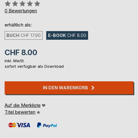
Bewertung::
0%
0
Bewertungen
erhältlich als:
BUCH
CHF 17.90
E-BOOK
CHF 8.00
CHF 8.00
inkl. MwSt.
sofort verfügbar als Download
IN DEN WARENKORB
Auf die Merkliste
Titel bewerten