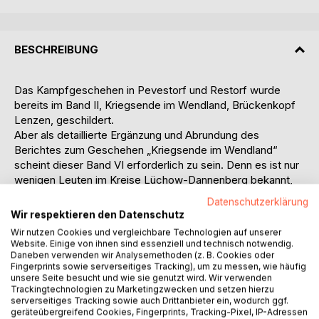
BESCHREIBUNG
Das Kampfgeschehen in Pevestorf und Restorf wurde
bereits im Band II, Kriegsende im Wendland, Brückenkopf
Lenzen, geschildert.
Aber als detaillierte Ergänzung und Abrundung des
Berichtes zum Geschehen „Kriegsende im Wendland“
scheint dieser Band VI erforderlich zu sein. Denn es ist nur
wenigen Leuten im Kreise Lüchow-Dannenberg bekannt,
wie viele Opfer dieses blutige Desaster auf beiden Seiten
Datenschutzerklärung
gebracht hat. Ebenso ist nur wenigen Leuten bekannt,
Wir respektieren den Datenschutz
wohin die vielen Gefallenen gebracht und wo sie beerdigt
Wir nutzen Cookies und vergleichbare Technologien auf unserer
wurden.
Website. Einige von ihnen sind essenziell und technisch notwendig.
Der Untertitel dieses Bandes VI zum Kriegsende im
Daneben verwenden wir Analysemethoden (z. B. Cookies oder
Fingerprints sowie serverseitiges Tracking), um zu messen, wie häufig
Wendland wurde von Berichten amerikanischer Teilnehmer
unsere Seite besucht und wie sie genutzt wird. Wir verwenden
geprägt , die das blutige Geschehen in Pevestorf
Trackingtechnologien zu Marketingzwecken und setzen hierzu
(besonders in Restorf) „The Massacre at Pevestorf“
serverseitiges Tracking sowie auch Drittanbieter ein, wodurch ggf.
geräteübergreifend Cookies, Fingerprints, Tracking-Pixel, IP-Adressen
benannten.