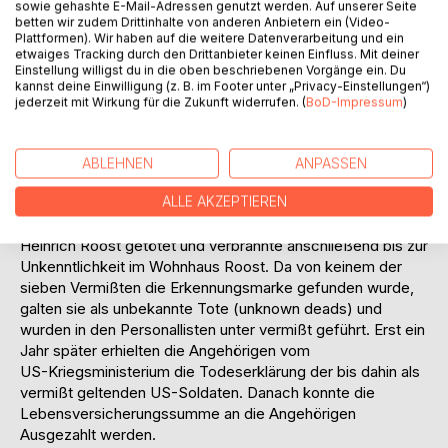
sowie gehashte E-Mail-Adressen genutzt werden. Auf unserer Seite
Darüber hinaus soll als Beispiel das Schicksal eines der
betten wir zudem Drittinhalte von anderen Anbietern ein (Video-
sieben in Pevestorf zu Tode gekommenen und in den
Plattformen). Wir haben auf die weitere Datenverarbeitung und ein
etwaiges Tracking durch den Drittanbieter keinen Einfluss. Mit deiner
Akten als vermißt geführten US-Soldaten geschildert
Einstellung willigst du in die oben beschriebenen Vorgänge ein. Du
werden.
kannst deine Einwilligung (z. B. im Footer unter „Privacy-Einstellungen“)
Sergeant Willis Coleman Pritchard, Gruppenführer (squad
jederzeit mit Wirkung für die Zukunft widerrufen. (
BoD-Impressum
)
leader), 4. Zug (4th platoon),
I-Kompanie (I-Co.), 335. Regiment (335th Rgt.), 84. US-
Infanterie-Division, ist einer von insgesamt sieben
ABLEHNEN
ANPASSEN
Amerikanern, die nach dem deutschen Gegenangriff als
ALLE AKZEPTIEREN
vermißt gemeldet wurden.
Offenbar wurde er bei der Verteidigung des Hauses
Heinrich Roost getötet und verbrannte anschließend bis zur
Unkenntlichkeit im Wohnhaus Roost. Da von keinem der
sieben Vermißten die Erkennungsmarke gefunden wurde,
galten sie als unbekannte Tote (unknown deads) und
wurden in den Personallisten unter vermißt geführt. Erst ein
Jahr später erhielten die Angehörigen vom
US-Kriegsministerium die Todeserklärung der bis dahin als
vermißt geltenden US-Soldaten. Danach konnte die
Lebensversicherungssumme an die Angehörigen
Ausgezahlt werden.