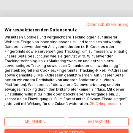
Datenschutzerklärung
BESCHREIBUNG
Wir respektieren den Datenschutz
Wir nutzen Cookies und vergleichbare Technologien auf unserer
Website. Einige von ihnen sind essenziell und technisch notwendig.
Warum wissen wir Erdenmenschen so wenig über Ursache,
Daneben verwenden wir Analysemethoden (z. B. Cookies oder
Sinn und Zweck unseres Erdenlebens? Warum fällt uns die
Fingerprints sowie serverseitiges Tracking), um zu messen, wie häufig
Ergründung und vor allem die Erfüllung unserer geistigen
unsere Seite besucht und wie sie genutzt wird. Wir verwenden
Lebensaufgabe - der Reifung unserer Seele - so schwer?
Trackingtechnologien zu Marketingzwecken und setzen hierzu
serverseitiges Tracking sowie auch Drittanbieter ein, wodurch ggf.
Wer hat Interesse an der Unterdrückung und Bekämpfung
geräteübergreifend Cookies, Fingerprints, Tracking-Pixel, IP-Adressen
solch geistigen Wissens auf Erden? Wer profitiert von
sowie gehashte E-Mail-Adressen genutzt werden. Auf unserer Seite
diesem Nichtwissen? Und vom Nicht-umsetzen-Können
betten wir zudem Drittinhalte von anderen Anbietern ein (Video-
Plattformen). Wir haben auf die weitere Datenverarbeitung und ein
des vorenthaltenen Geistwissens und damit von
etwaiges Tracking durch den Drittanbieter keinen Einfluss. Mit deiner
dementsprechenden Versäumnissen so vieler
Einstellung willigst du in die oben beschriebenen Vorgänge ein. Du
Erdenmenschen? Warum herrscht auf diesem
kannst deine Einwilligung (z. B. im Footer unter „Privacy-Einstellungen“)
jederzeit mit Wirkung für die Zukunft widerrufen. (
BoD-Impressum
)
Erdenplaneten so eine gewaltige geistige Finsternis?
Wie Lichtstrahlen mögen die in diesem Buch angebotenen
geistigen Erläuterungen das Erdendunkel der geistigen
ABLEHNEN
ANPASSEN
Unwissenheit durchdringen und das Bewusstsein der
Erdenmenschheit erhellen! Sie wollen Antwort geben auf