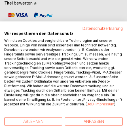
Titel bewerten
Datenschutzerklärung
Wir respektieren den Datenschutz
Wir nutzen Cookies und vergleichbare Technologien auf unserer
Website. Einige von ihnen sind essenziell und technisch notwendig.
BESCHREIBUNG
Daneben verwenden wir Analysemethoden (z. B. Cookies oder
Fingerprints sowie serverseitiges Tracking), um zu messen, wie häufig
unsere Seite besucht und wie sie genutzt wird. Wir verwenden
Am liebsten wäre Charlie unsichtbar.
Trackingtechnologien zu Marketingzwecken und setzen hierzu
serverseitiges Tracking sowie auch Drittanbieter ein, wodurch ggf.
Zwischen Schulstress, familiären Konflikten und der Angst,
geräteübergreifend Cookies, Fingerprints, Tracking-Pixel, IP-Adressen
nicht dazuzugehören, versucht sie, einfach durchzuhalten -
sowie gehashte E-Mail-Adressen genutzt werden. Auf unserer Seite
bis zum Abi, bis zum nächsten Tag, bis alles irgendwann
betten wir zudem Drittinhalte von anderen Anbietern ein (Video-
Plattformen). Wir haben auf die weitere Datenverarbeitung und ein
leichter wird.
etwaiges Tracking durch den Drittanbieter keinen Einfluss. Mit deiner
Doch Charlie trägt ein Geheimnis in sich, das schwerer
Einstellung willigst du in die oben beschriebenen Vorgänge ein. Du
wiegt als alles andere: Sie hat sich verliebt - in ihre beste
kannst deine Einwilligung (z. B. im Footer unter „Privacy-Einstellungen“)
Freundin Mia.
jederzeit mit Wirkung für die Zukunft widerrufen. (
BoD-Impressum
)
Während ihre Gefühle immer lauter werden, gerät ihr Leben
aus dem Gleichgewicht.
ABLEHNEN
ANPASSEN
Bei all dem Chaos in ihrem Kopf entgeht Charlie fast, dass