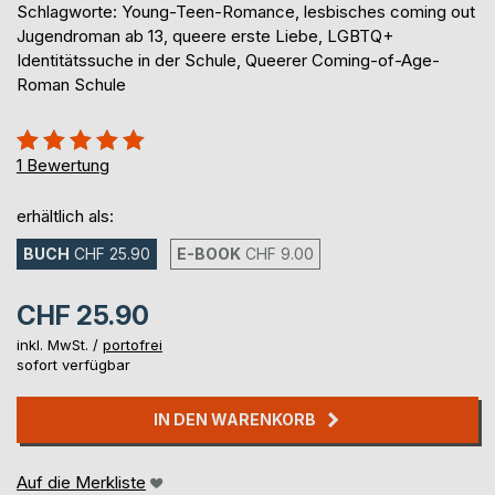
Schlagworte: Young-Teen-Romance, lesbisches coming out
Jugendroman ab 13, queere erste Liebe, LGBTQ+
Identitätssuche in der Schule, Queerer Coming-of-Age-
Roman Schule
Bewertung::
100%
1
Bewertung
erhältlich als:
BUCH
CHF 25.90
E-BOOK
CHF 9.00
CHF 25.90
inkl. MwSt. /
portofrei
sofort verfügbar
IN DEN WARENKORB
Auf die Merkliste