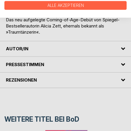
eine andere Person alles versucht, um ihre Aufmerksamkeit
ALLE AKZEPTIEREN
zu erlangen ...
Das neu aufgelegte Coming-of-Age-Debüt von Spiegel-
Bestsellerautorin Alicia Zett, ehemals bekannt als
»Traumtänzerin«.
AUTOR/IN
PRESSESTIMMEN
REZENSIONEN
WEITERE TITEL BEI
BoD