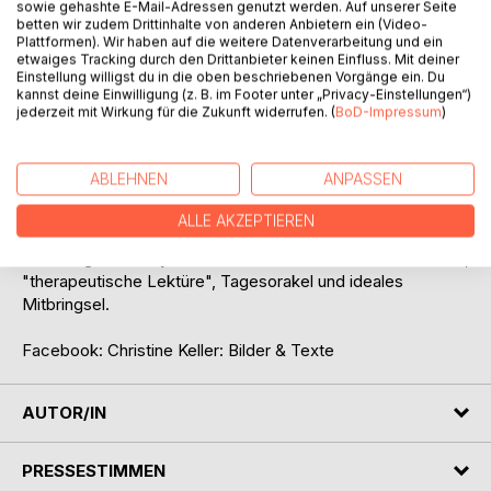
sowie gehashte E-Mail-Adressen genutzt werden. Auf unserer Seite
betten wir zudem Drittinhalte von anderen Anbietern ein (Video-
Plattformen). Wir haben auf die weitere Datenverarbeitung und ein
etwaiges Tracking durch den Drittanbieter keinen Einfluss. Mit deiner
Einstellung willigst du in die oben beschriebenen Vorgänge ein. Du
kannst deine Einwilligung (z. B. im Footer unter „Privacy-Einstellungen“)
jederzeit mit Wirkung für die Zukunft widerrufen. (
BoD-Impressum
)
BESCHREIBUNG
ABLEHNEN
ANPASSEN
Irrst du im Meer deines Lebens umher?
Ich werfe dir diese 89 Rettungsringe zu, in welchen sich
ALLE AKZEPTIEREN
Poesie im Dialog mit liebevollen Illustrationen befindet.
Die "Magische Odyssee" ist alles in einem: Schmökerbuch,
"therapeutische Lektüre", Tagesorakel und ideales
Mitbringsel.
Facebook: Christine Keller: Bilder & Texte
AUTOR/IN
PRESSESTIMMEN