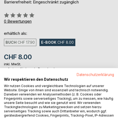
Barrierefreiheit: Eingeschränkt zugänglich
Bewertung::
0%
0
Bewertungen
erhältlich als:
BUCH
CHF 17.90
E-BOOK
CHF 8.00
CHF 8.00
inkl. MwSt.
sofort verfügbar als Download
Datenschutzerklärung
Wir respektieren den Datenschutz
Wir nutzen Cookies und vergleichbare Technologien auf unserer
IN DEN WARENKORB
Website. Einige von ihnen sind essenziell und technisch notwendig.
Daneben verwenden wir Analysemethoden (z. B. Cookies oder
Fingerprints sowie serverseitiges Tracking), um zu messen, wie häufig
Auf die Merkliste
unsere Seite besucht und wie sie genutzt wird. Wir verwenden
Trackingtechnologien zu Marketingzwecken und setzen hierzu
Titel bewerten
serverseitiges Tracking sowie auch Drittanbieter ein, wodurch ggf.
geräteübergreifend Cookies, Fingerprints, Tracking-Pixel, IP-Adressen