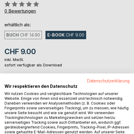
Bewertung::
0%
0
Bewertungen
erhältlich als:
BUCH
CHF 14.90
E-BOOK
CHF 9.00
CHF 9.00
inkl. MwSt.
sofort verfügbar als Download
Datenschutzerklärung
IN DEN WARENKORB
Wir respektieren den Datenschutz
Wir nutzen Cookies und vergleichbare Technologien auf unserer
Website. Einige von ihnen sind essenziell und technisch notwendig.
Auf die Merkliste
Daneben verwenden wir Analysemethoden (z. B. Cookies oder
Fingerprints sowie serverseitiges Tracking), um zu messen, wie häufig
Titel bewerten
unsere Seite besucht und wie sie genutzt wird. Wir verwenden
Trackingtechnologien zu Marketingzwecken und setzen hierzu
serverseitiges Tracking sowie auch Drittanbieter ein, wodurch ggf.
geräteübergreifend Cookies, Fingerprints, Tracking-Pixel, IP-Adressen
sowie gehashte E-Mail-Adressen genutzt werden. Auf unserer Seite