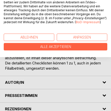
betten wir zudem Drittinhalte von anderen Anbietern ein (Video-
Plattformen). Wir haben auf die weitere Datenverarbeitung und ein
etwaiges Tracking durch den Drittanbieter keinen Einfluss. Mit deiner
Einstellung willigst du in die oben beschriebenen Vorgänge ein. Du
BESCHREIBUNG
kannst deine Einwilligung (z. B. im Footer unter „Privacy-Einstellungen“)
jederzeit mit Wirkung für die Zukunft widerrufen. (
BoD-Impressum
)
Der Verursacher von Gewinn und Verlust ist immer der
arbeitende Mensch: durch be-, und /oder unbewußte
ABLEHNEN
ANPASSEN
Handlungen, in einem stimmigen, oder unstimmigen
ALLE AKZEPTIEREN
Arbeitsumfeld.
Die fehlerhaften Kriterien aufzuzeigen und trainierend
abzustellen, ist Inhalt dieser analytischen Betrachtung.
Die detaillierten Checklisten können 1 zu 1, auch in jedem
Filialbetrieb, umgesetzt werden.
AUTOR/IN
PRESSESTIMMEN
REZENSIONEN