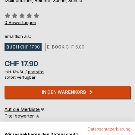
Müllcontainer, Beichte, Sühne, Schuld
Bewertung::
0%
0
Bewertungen
erhältlich als:
BUCH
CHF 17.90
E-BOOK
CHF 6.00
CHF 17.90
inkl. MwSt. /
portofrei
sofort verfügbar
IN DEN WARENKORB
Auf die Merkliste
Titel bewerten
Datenschutzerklärung
Wir respektieren den Datenschutz