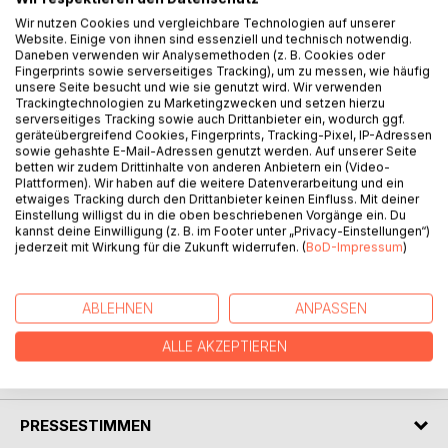
Wir nutzen Cookies und vergleichbare Technologien auf unserer
Website. Einige von ihnen sind essenziell und technisch notwendig.
Daneben verwenden wir Analysemethoden (z. B. Cookies oder
Fingerprints sowie serverseitiges Tracking), um zu messen, wie häufig
unsere Seite besucht und wie sie genutzt wird. Wir verwenden
BESCHREIBUNG
Trackingtechnologien zu Marketingzwecken und setzen hierzu
serverseitiges Tracking sowie auch Drittanbieter ein, wodurch ggf.
geräteübergreifend Cookies, Fingerprints, Tracking-Pixel, IP-Adressen
Auf der Mülldeponie Niederlehme, östlich von Berlin, wird
sowie gehashte E-Mail-Adressen genutzt werden. Auf unserer Seite
die Leiche einer Frau gefunden. Schnell ist klar, dass sie
betten wir zudem Drittinhalte von anderen Anbietern ein (Video-
Plattformen). Wir haben auf die weitere Datenverarbeitung und ein
mit dem Hausmüll aus Bad Freienwalde dorthin gelangt sein
etwaiges Tracking durch den Drittanbieter keinen Einfluss. Mit deiner
musste, womit der Fall auf dem Schreibtisch von
Einstellung willigst du in die oben beschriebenen Vorgänge ein. Du
Kommissar Brandauer landet. Aber wie ist die Frau ums
kannst deine Einwilligung (z. B. im Footer unter „Privacy-Einstellungen“)
jederzeit mit Wirkung für die Zukunft widerrufen. (
BoD-Impressum
)
Leben gekommen. Handelt es sich um einen tragischen
Suizid? War es eine Beziehungstat? Oder geht gar ein
Serientäter um? Denn bereits drei Wochen zuvor fand man
ABLEHNEN
ANPASSEN
in Berlin eine Leiche im Müll.
ALLE AKZEPTIEREN
AUTOR/IN
PRESSESTIMMEN